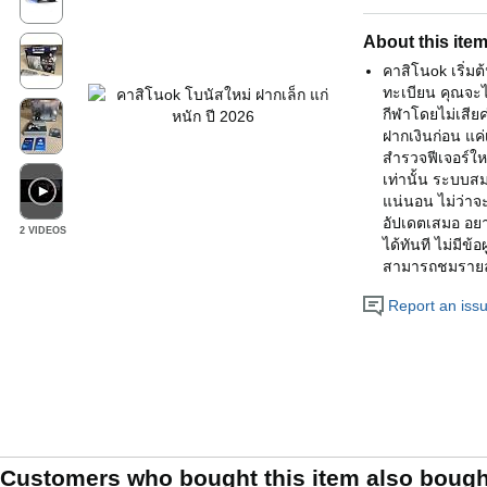
About this ite
คาสิโนok เริ่ม
ทะเบียน คุณจะไ
กีฬาโดยไม่เสียค
ฝากเงินก่อน แค
สำรวจฟีเจอร์ให
เท่านั้น ระบบส
แน่นอน ไม่ว่าจ
อัปเดตเสมอ อย
2 VIDEOS
ได้ทันที ไม่มีข้
สามารถชมรายล
Report an issue
Customers who bought this item also bough