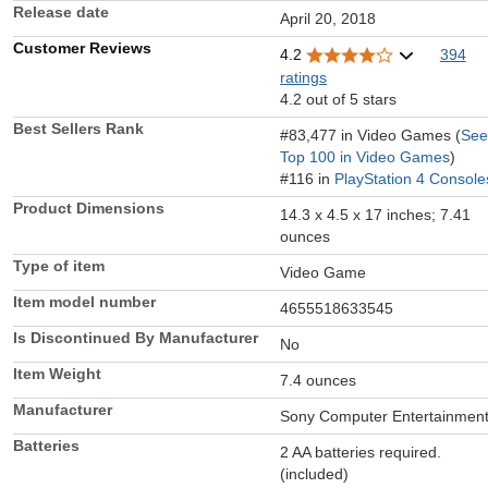
Release date
April 20, 2018
Customer Reviews
4.2
394
ratings
4.2 out of 5 stars
Best Sellers Rank
#83,477 in Video Games (
See
Top 100 in Video Games
)
#116 in
PlayStation 4 Console
Product Dimensions
14.3 x 4.5 x 17 inches; 7.41
ounces
Type of item
Video Game
Item model number
4655518633545
Is Discontinued By Manufacturer
No
Item Weight
7.4 ounces
Manufacturer
Sony Computer Entertainmen
Batteries
2 AA batteries required.
(included)