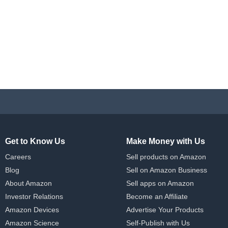
Get to Know Us
Make Money with Us
Careers
Sell products on Amazon
Blog
Sell on Amazon Business
About Amazon
Sell apps on Amazon
Investor Relations
Become an Affiliate
Amazon Devices
Advertise Your Products
Amazon Science
Self-Publish with Us