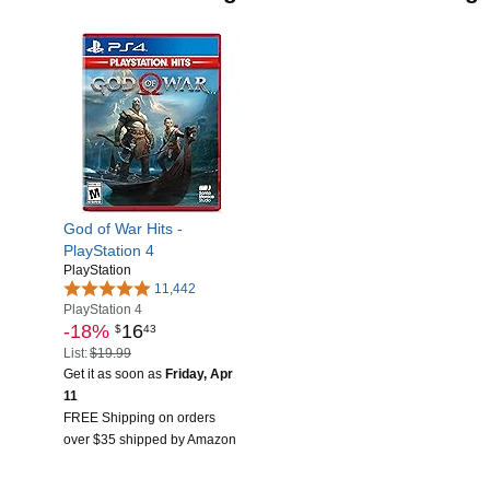
God of War Hits -
PlayStation 4
PlayStation
11,442
PlayStation 4
-18%
16
$
43
List:
$19.99
Get it as soon as
Friday, Apr
11
FREE Shipping on orders
over $35 shipped by Amazon