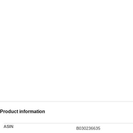
Product information
ASIN
B030236635