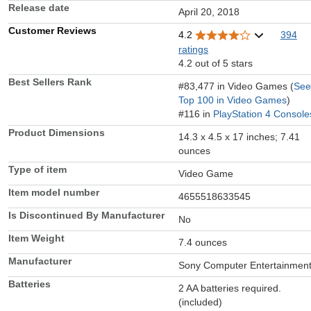
Release date
April 20, 2018
Customer Reviews
4.2
394
ratings
4.2 out of 5 stars
Best Sellers Rank
#83,477 in Video Games (
See
Top 100 in Video Games
)
#116 in
PlayStation 4 Console
Product Dimensions
14.3 x 4.5 x 17 inches; 7.41
ounces
Type of item
Video Game
Item model number
4655518633545
Is Discontinued By Manufacturer
No
Item Weight
7.4 ounces
Manufacturer
Sony Computer Entertainmen
Batteries
2 AA batteries required.
(included)