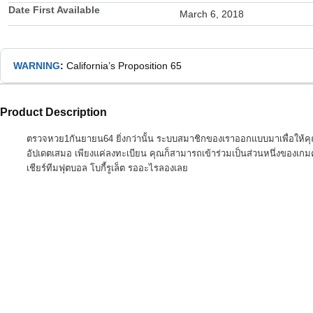
Date First Available
March 6, 2018
WARNING
:
California’s Proposition 65
Product Description
ตรวจหวย1กันยายน64 ยิ่งกว่านั้น ระบบสมาชิกของเราออกแบบมาเพื่อให้คุณเข
อัปเดตเสมอ เพียงแค่ลงทะเบียน คุณก็สามารถเข้าร่วมเป็นส่วนหนึ่งของเกม
เชียร์ทีมฟุตบอล โบกี้รูเล็ต รออะไรลองเลย