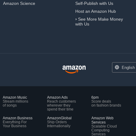
Amazon Science
Self-Publish with Us
Host an Amazon Hub
›
See More Make Money
with Us
English
Amazon Music
Amazon Ads
6pm
Stream millions
Reach customers
Score deals
of songs
wherever they
on fashion brands
spend their time
Amazon Business
AmazonGlobal
Amazon Web
Everything For
Ship Orders
Services
Your Business
Internationally
Scalable Cloud
Computing
Services