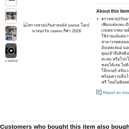
About this ite
ตรวจหวย1กันยา
เพียงแค่ลงทะเบ
เกมหลากหลายทั้
ใช้จ่ายแม้แต่บา
สามารถทดลองเล่
อัปเดตเสมอ นอก
คุณเข้าถึงสิทธิ
สะสม หรือโปรโมช
2 VIDEOS
ชอบได้เลย ไม่
โป๊กเกอร์ สปิน
พร้อมความลื่นไ
ฟรี โดยไม่ต้องฝ
Report an issue
Customers who bought this item also bough