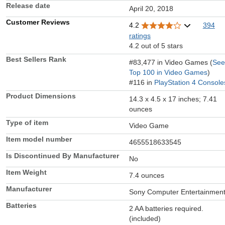
Release date
April 20, 2018
Customer Reviews
4.2
394
ratings
4.2 out of 5 stars
Best Sellers Rank
#83,477 in Video Games (
See
Top 100 in Video Games
)
#116 in
PlayStation 4 Console
Product Dimensions
14.3 x 4.5 x 17 inches; 7.41
ounces
Type of item
Video Game
Item model number
4655518633545
Is Discontinued By Manufacturer
No
Item Weight
7.4 ounces
Manufacturer
Sony Computer Entertainmen
Batteries
2 AA batteries required.
(included)