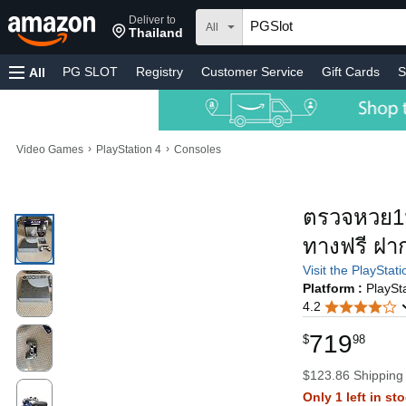
Deliver to
All
Thailand
PG SLOT
Registry
Customer Service
Gift Cards
S
All
›
›
Video Games
PlayStation 4
Consoles
ตรวจหวย1ม
ทางฟรี ฝาก
Visit the PlayStat
Platform :
PlaySt
4.2
719
$
98
$123.86 Shipping
Only 1 left in st