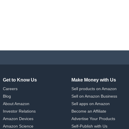
Get to Know Us
Make Money with Us
Careers
Sell products on Amazon
Blog
Sell on Amazon Business
About Amazon
Sell apps on Amazon
Investor Relations
Become an Affiliate
Amazon Devices
Advertise Your Products
Amazon Science
Self-Publish with Us