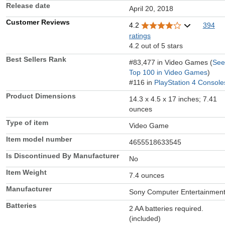
Release date
April 20, 2018
Customer Reviews
4.2
394
ratings
4.2 out of 5 stars
Best Sellers Rank
#83,477 in Video Games (
See
Top 100 in Video Games
)
#116 in
PlayStation 4 Console
Product Dimensions
14.3 x 4.5 x 17 inches; 7.41
ounces
Type of item
Video Game
Item model number
4655518633545
Is Discontinued By Manufacturer
No
Item Weight
7.4 ounces
Manufacturer
Sony Computer Entertainmen
Batteries
2 AA batteries required.
(included)