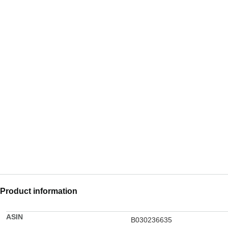
Product information
ASIN
B030236635