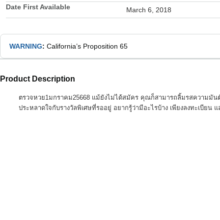
Date First Available
March 6, 2018
WARNING
:
California’s Proposition 65
Product Description
ตรวจหวย1มกราคม25668 แม้ยังไม่ได้สมัคร คุณก็สามารถลิ้มรสความมันต์
ประหลาดใจกับรางวัลพิเศษที่รออยู่ อยากรู้ว่ามีอะไรบ้าง เพียงลงทะเบียน