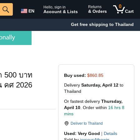
0
Returns
Hello, sign in
EN
& Orders
Cart
Account & Lists
Get free shipping to Thailand
ด 500 บาท
Buy used:
$860.85
น คศ 2026
Delivery
Saturday, April 12
to
Thailand
Or fastest delivery
Thursday,
April 10
. Order within
16 hrs 8
mins
Deliver to
Thailand
Used: Very Good
|
Details
Sold by
jerseys4thewin