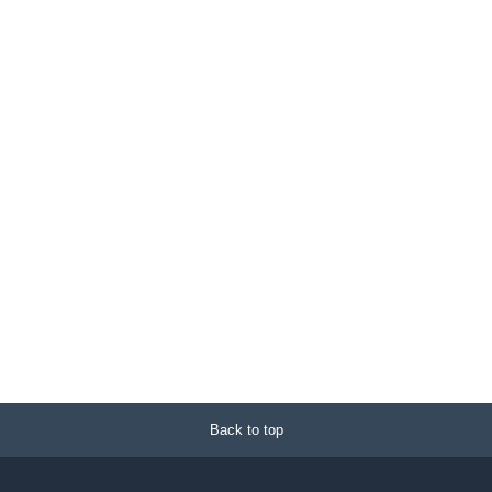
Back to top