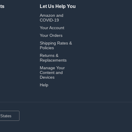
ts
Let Us Help You
Amazon and
COVID-19
Your Account
Your Orders
Shipping Rates &
Policies
Returns &
Replacements
Manage Your
Content and
Devices
Help
 States