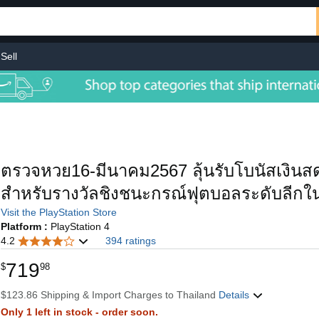
Sell
ตรวจหวย16-มีนาคม2567 ลุ้นรับโบนัสเงินส
สำหรับรางวัลชิงชนะกรณ์ฟุตบอลระดับลีกใ
Visit the PlayStation Store
Platform :
PlayStation 4
4.2
394 ratings
719
$
98
$123.86 Shipping & Import Charges to Thailand
Details
Only 1 left in stock - order soon.