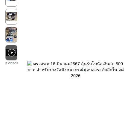
2 VIDEOS