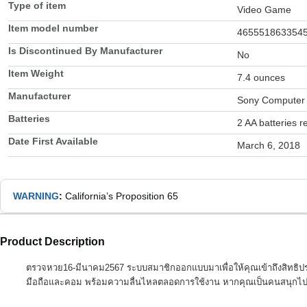
Type of item
Video Game
Item model number
465551863354
Is Discontinued By Manufacturer
No
Item Weight
7.4 ounces
Manufacturer
Sony Computer 
Batteries
2 AA batteries r
Date First Available
March 6, 2018
WARNING
:
California’s Proposition 65
Product Description
ตรวจหวย16-มีนาคม2567 ระบบสมาชิกออกแบบมาเพื่อให้คุณเข้าถึงสิทธิประโย
มือถือและคอม พร้อมความลื่นไหลตลอดการใช้งาน หากคุณเป็นคนสนุกไปกับเ