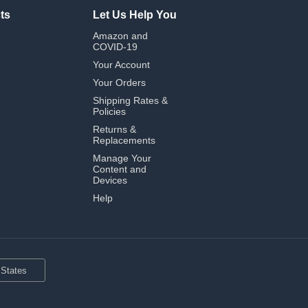
ts
Let Us Help You
Amazon and
COVID-19
Your Account
Your Orders
Shipping Rates &
Policies
Returns &
Replacements
Manage Your
Content and
Devices
Help
 States