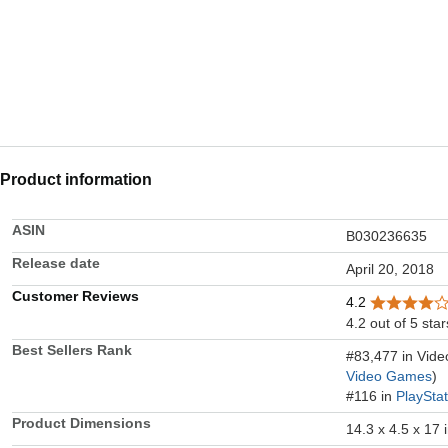
Product information
ASIN
B030236635
Release date
April 20, 2018
Customer Reviews
4.2
4.2 out of 5 star
Best Sellers Rank
#83,477 in Vid
Video Games
)
#116 in
PlaySta
Product Dimensions
14.3 x 4.5 x 17