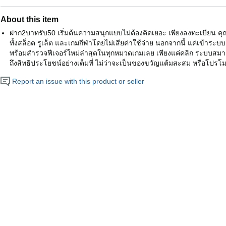
About this item
ฝาก2บาทรับ50 เริ่มต้นความสนุกแบบไม่ต้องคิดเยอะ เพียงลงทะเบียน ค
ทั้งสล็อต รูเล็ต และเกมกีฬาโดยไม่เสียค่าใช้จ่าย นอกจากนี้ แค่เข้าระ
พร้อมสำรวจฟีเจอร์ใหม่ล่าสุดในทุกหมวดเกมเลย เพียงแค่คลิก ระบบสมา
ถึงสิทธิประโยชน์อย่างเต็มที่ ไม่ว่าจะเป็นของขวัญแต้มสะสม หรือโปรโม
Report an issue with this product or seller