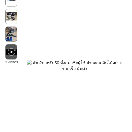
2 VIDEOS