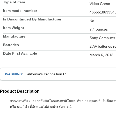
Type of item
Video Game
Item model number
465551863354
Is Discontinued By Manufacturer
No
Item Weight
7.4 ounces
Manufacturer
Sony Computer 
Batteries
2 AA batteries r
Date First Available
March 6, 2018
WARNING
:
California’s Proposition 65
Product Description
ฝาก2บาทรับ50 อยากสัมผัสโลกแห่งคาสิโนและกีฬาแบบสุดมันส์ เริ่มต้นความส
หรือ เกมกีฬา ที่อัดแน่นไปด้วยประสบการณ์