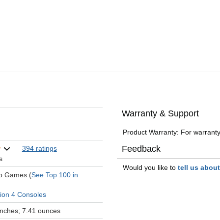
Warranty & Support
Product Warranty: For warranty
Feedback
394 ratings
s
Would you like to
tell us abou
eo Games (
See Top 100 in
tion 4 Consoles
 inches; 7.41 ounces