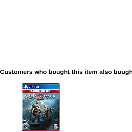
Customers who bought this item also bough