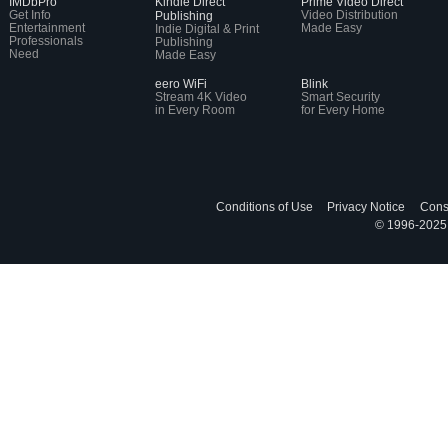
IMDbPro
Kindle Direct
Prime Video Direct
Get Info
Video Distribution
Publishing
Entertainment
Made Easy
Indie Digital & Print
Professionals
Publishing
Need
Made Easy
eero WiFi
Blink
Stream 4K Video
Smart Security
in Every Room
for Every Home
Conditions of Use
Privacy Notice
Cons
© 1996-2025, 