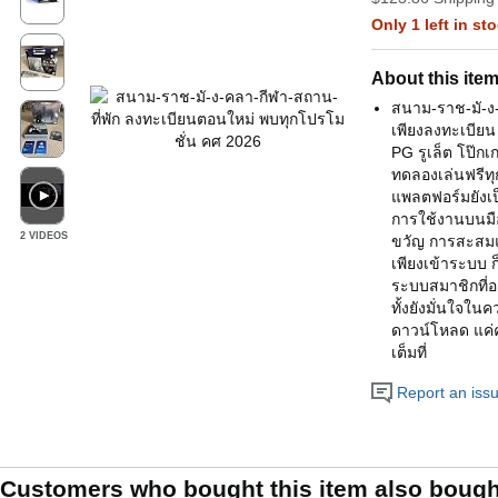
Only 1 left in st
About this ite
สนาม-ราช-มั-ง-
เพียงลงทะเบีย
PG รูเล็ต โป๊ก
ทดลองเล่นฟรีทุ
แพลตฟอร์มยังเป
การใช้งานบนมือ
2 VIDEOS
ขวัญ การสะสมแ
เพียงเข้าระบบ 
ระบบสมาชิกที่อ
ทั้งยังมั่นใจในค
ดาวน์โหลด แค่ค
เต็มที่
Report an issue
Customers who bought this item also bough