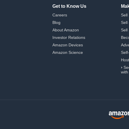
Get to Know Us
Mak
Careers
Sell
Blog
Sell
About Amazon
Sell
Investor Relations
Beco
Amazon Devices
Adve
Amazon Science
Self
Hos
›
Se
with