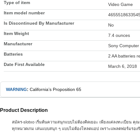
Type of item
Video Game
Item model number
465551863354
Is Discontinued By Manufacturer
No
Item Weight
7.4 ounces
Manufacturer
Sony Computer 
Batteries
2 AA batteries r
Date First Available
March 6, 2018
WARNING
:
California’s Proposition 65
Product Description
สมัคร-slotxo เริ่มต้นความสนุกแบบไม่ต้องคิดเยอะ เพียงแค่ลงทะเบียน คุณ
ทุกหมวดเกม เล่นแบบสนุก ๆ แบบไม่ต้องโหลดแอป เพราะแพลตฟอร์มรองรั