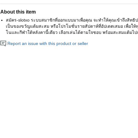
About this item
สมัคร-slotxo ระบบสมาชิกที่ออกแบบมาเพื่อคุณ จะทำให้คุณเข้าถึงสิทธิปร
เป็นของขวัญแต้มสะสม หรือโปรโมชั่นรายสัปดาห์ที่อัปเดตเสมอ เพื่อให้
โนและกีฬาใต้หลังคานี้เดียว เลือกเล่นได้ตามใจชอบ พร้อมสะสมแต้ม
Report an issue with this product or seller