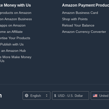
e Money with Us
Amazon Payment Produc
 products on Amazon
Amazon Business Card
 on Amazon Business
Shop with Points
 apps on Amazon
Reload Your Balance
me an Affiliate
Amazon Currency Converter
rtise Your Products
-Publish with Us
t an Amazon Hub
e More Make Money
 Us
English
$
USD - U.S. Dollar
United