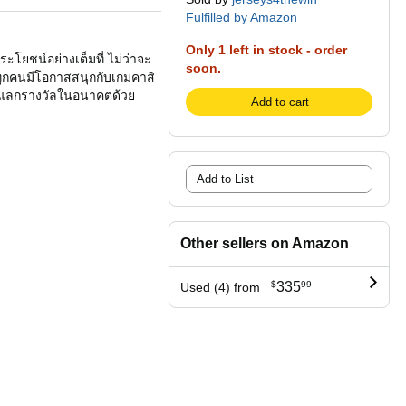
Fulfilled by Amazon
Only 1 left in stock - order
ะโยชน์อย่างเต็มที่ ไม่ว่าจะ
soon.
ทุกคนมีโอกาสสนุกกับเกมคาสิ
ไปแลกรางวัลในอนาคตด้วย
Add to cart
Add to List
Other sellers on Amazon
$
335
99
Used (4) from