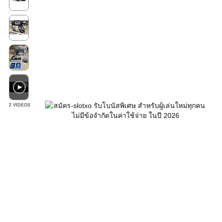
2 VIDEOS