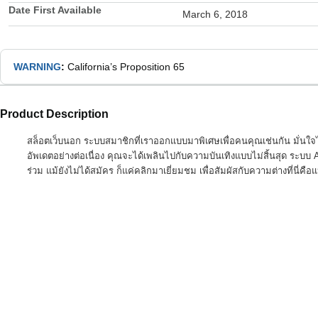
Date First Available
March 6, 2018
WARNING
:
California’s Proposition 65
Product Description
สล็อตเว็บนอก ระบบสมาชิกที่เราออกแบบมาพิเศษเพื่อคนคุณเช่นกัน มั่นใจ
อัพเดตอย่างต่อเนื่อง คุณจะได้เพลินไปกับความบันเทิงแบบไม่สิ้นสุด ระบบ A
ร่วม แม้ยังไม่ได้สมัคร ก็แค่คลิกมาเยี่ยมชม เพื่อสัมผัสกับความต่างที่น