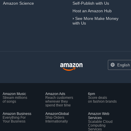
Amazon Science
Self-Publish with Us
Host an Amazon Hub
›
See More Make Money
with Us
English
Amazon Music
Amazon Ads
6pm
Stream millions
Reach customers
Score deals
of songs
wherever they
on fashion brands
spend their time
Amazon Business
AmazonGlobal
Amazon Web
Everything For
Ship Orders
Services
Your Business
Internationally
Scalable Cloud
Computing
Services