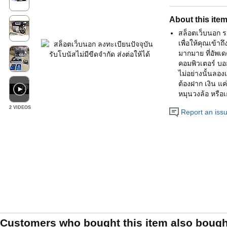
About this ite
สล็อตเว็บนอก 
เพื่อให้คุณเข้
มากมาย ที่อัพเดต
คอมพิวเตอร์ บอ
ไม่อย่างนั้นลอง
ต้องฝาก เงิน แค
หมุนวงล้อ หรื
2 VIDEOS
Report an issue
Customers who bought this item also bough