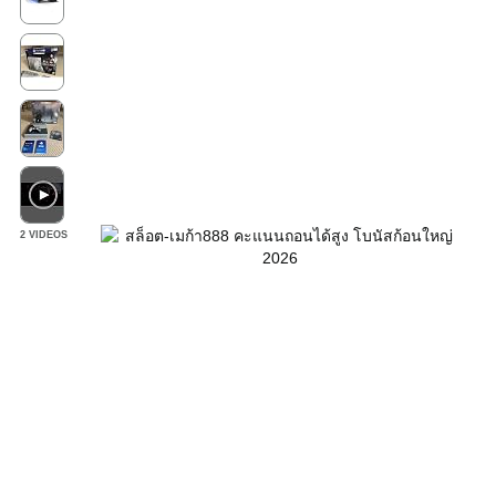
2 VIDEOS