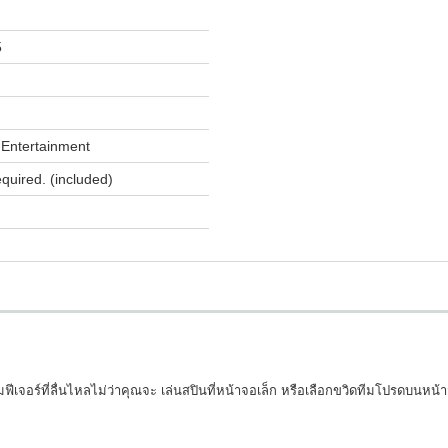
5
Entertainment
equired. (included)
เจอร์ที่ลื่นไหลไม่ว่าคุณจะ เล่นสปินที่หน้าจอเล็ก หรือเลือกขวิดทีมโปรดบนหน้าจอ