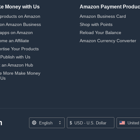
e Money with Us
Amazon Payment Produc
 products on Amazon
Amazon Business Card
 on Amazon Business
Shop with Points
 apps on Amazon
Reload Your Balance
me an Affiliate
Amazon Currency Converter
rtise Your Products
-Publish with Us
t an Amazon Hub
e More Make Money
 Us
English
$
USD - U.S. Dollar
United