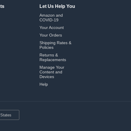
ts
Let Us Help You
Amazon and
COVID-19
Your Account
Your Orders
Shipping Rates &
Policies
Returns &
Replacements
Manage Your
Content and
Devices
Help
 States