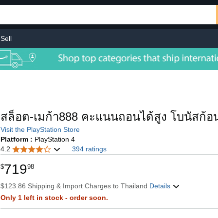
Sell
สล็อต-เมก้า888 คะแนนถอนได้สูง โบนัสก้อ
Visit the PlayStation Store
Platform :
PlayStation 4
4.2
394 ratings
719
$
98
$123.86 Shipping & Import Charges to Thailand
Details
Only 1 left in stock - order soon.