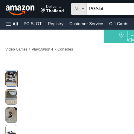
Deliver to
All
Thailand
PG SLOT
Registry
Customer Service
Gift Cards
All
›
›
Video Games
PlayStation 4
Consoles