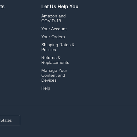
ts
Let Us Help You
Amazon and
COVID-19
Your Account
Your Orders
Shipping Rates &
Policies
Returns &
Replacements
Manage Your
Content and
Devices
Help
 States