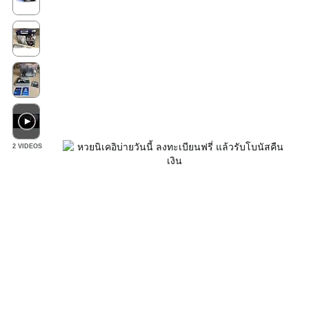
2 VIDEOS