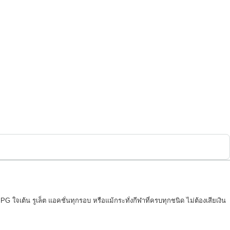
 ใจเต้น รูเล็ต แอคชั่นทุกรอบ หรือแม้กระทั่งกีฬาที่ครบทุกชนิด ไม่ต้องเสียเงิน