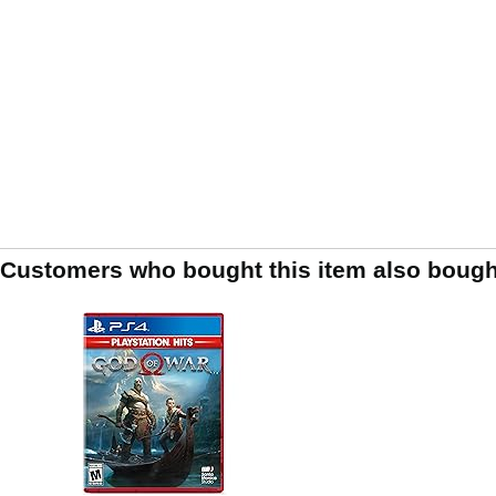
Customers who bought this item also bough