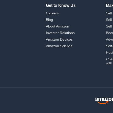
Get to Know Us
Mak
Careers
Sell
Blog
Sell
About Amazon
Sell
Investor Relations
Beco
Amazon Devices
Adve
Amazon Science
Self
Hos
›
Se
with