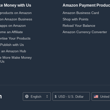
e Money with Us
Amazon Payment Produc
 products on Amazon
Amazon Business Card
 on Amazon Business
Shop with Points
 apps on Amazon
Reload Your Balance
me an Affiliate
Amazon Currency Converter
rtise Your Products
-Publish with Us
t an Amazon Hub
e More Make Money
 Us
English
$
USD - U.S. Dollar
United