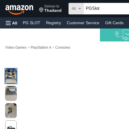
Deliver to
All
Thailand
PG SLOT
Registry
Customer Service
Gift Cards
All
›
›
Video Games
PlayStation 4
Consoles