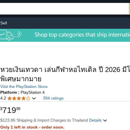
Sell
หวยเงินเทวดา เล่นกีฬาหอไทเติล ปี 2026 มี
พิเศษมากมาย
Visit the PlayStation Store
Platform :
PlayStation 4
4.2
394 ratings
719
$
98
$123.86 Shipping & Import Charges to Thailand
Details
Only 1 left in stock - order soon.