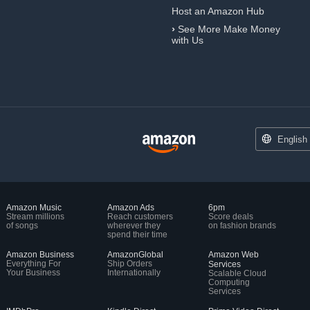
Host an Amazon Hub
›
See More Make Money
with Us
English
Amazon Music
Amazon Ads
6pm
Stream millions
Reach customers
Score deals
of songs
wherever they
on fashion brands
spend their time
Amazon Business
AmazonGlobal
Amazon Web
Everything For
Ship Orders
Services
Your Business
Internationally
Scalable Cloud
Computing
Services