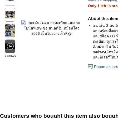
Only 1 left in st
About this ite
เกมเล่น-3-คน ถ
และพร้อมที่จะ
และสล็อต PG ที่
ทะเบียน คุณจะไ
ต้องฝากเงิน ไ
กอย่างรูเล็ตหรื
2 VIDEOS
และฟีเจอร์ใหม่ล
Report an issue
Customers who bought this item also bough