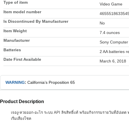
Type of item
Video Game
Item model number
465551863354
Is Discontinued By Manufacturer
No
Item Weight
7.4 ounces
Manufacturer
Sony Computer 
Batteries
2 AA batteries r
Date First Available
March 6, 2018
WARNING
:
California’s Proposition 65
Product Description
เจองู-หวยออก-อะไร ระบบ API ลิขสิทธิ์แท้ พร้อมกิจกรรมรายวันที่อัปเดต ทุ
เริ่มเสี่ยงโชค