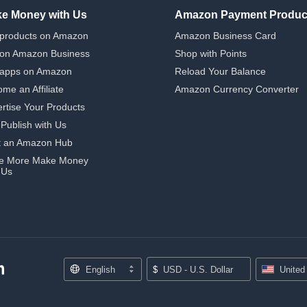
e Money with Us
Amazon Payment Produc
 products on Amazon
Amazon Business Card
 on Amazon Business
Shop with Points
 apps on Amazon
Reload Your Balance
me an Affiliate
Amazon Currency Converter
rtise Your Products
-Publish with Us
t an Amazon Hub
e More Make Money
 Us
English
$
USD - U.S. Dollar
United