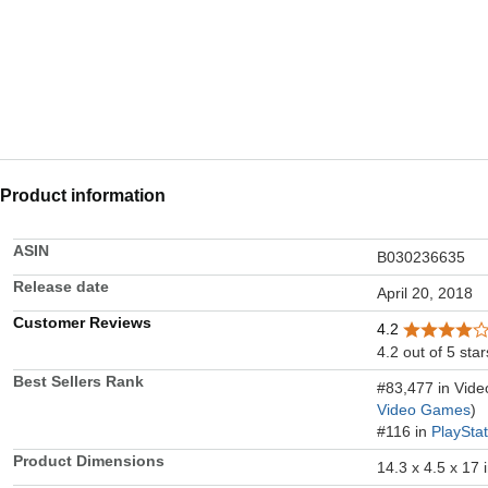
Product information
ASIN
B030236635
Release date
April 20, 2018
Customer Reviews
4.2
4.2 out of 5 star
Best Sellers Rank
#83,477 in Vid
Video Games
)
#116 in
PlaySta
Product Dimensions
14.3 x 4.5 x 17