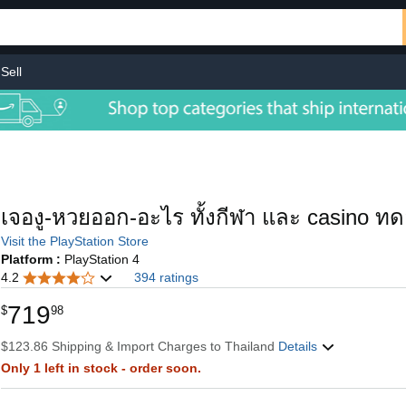
Sell
เจองู-หวยออก-อะไร ทั้งกีฬา และ casino ทด
Visit the PlayStation Store
Platform :
PlayStation 4
4.2
394 ratings
719
$
98
$123.86 Shipping & Import Charges to Thailand
Details
Only 1 left in stock - order soon.