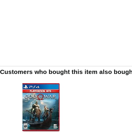
Customers who bought this item also bough