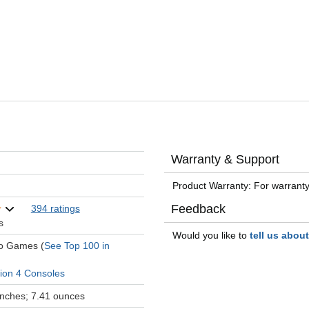
Warranty & Support
Product Warranty: For warranty
Feedback
394 ratings
s
Would you like to
tell us abou
eo Games (
See Top 100 in
tion 4 Consoles
 inches; 7.41 ounces