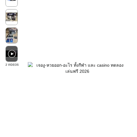
2 VIDEOS