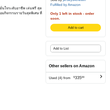
Fulfilled by Amazon
ั่นใจระดับอาชีพ เล่นฟรี สุด
ร้อมกิจกรรมรายวันสุดพิเศษ ที่
Only 1 left in stock - order
soon.
Add to cart
Add to List
Other sellers on Amazon
$
335
99
Used (4) from