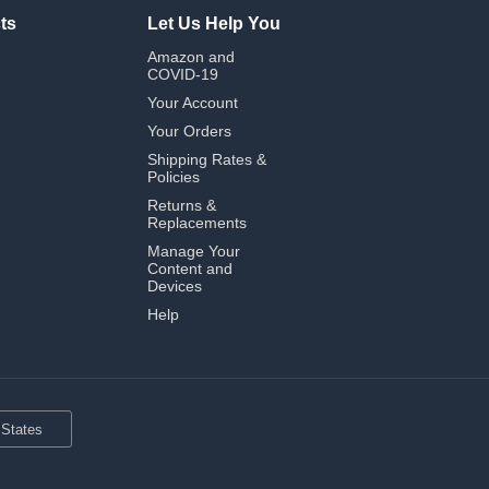
ts
Let Us Help You
Amazon and
COVID-19
Your Account
Your Orders
Shipping Rates &
Policies
Returns &
Replacements
Manage Your
Content and
Devices
Help
 States