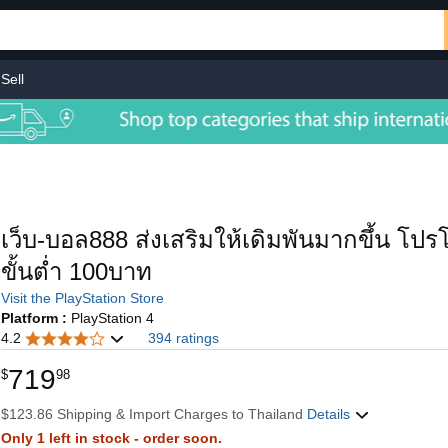
Sell
เว็บ-บอล888 ส่งเสริมให้เดิมพันมากขึ้น โปร
ขั้นต่ำ 100บาท
Visit the PlayStation Store
Platform :
PlayStation 4
4.2
394 ratings
719
$
98
$123.86 Shipping & Import Charges to Thailand
Details
Only 1 left in stock - order soon.