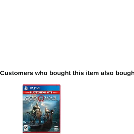
Customers who bought this item also bough