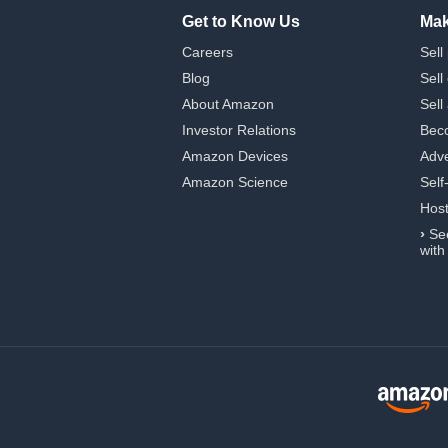
Get to Know Us
Mak
Careers
Sell
Blog
Sell
About Amazon
Sell
Investor Relations
Beco
Amazon Devices
Adve
Amazon Science
Self
Hos
›
Se
with