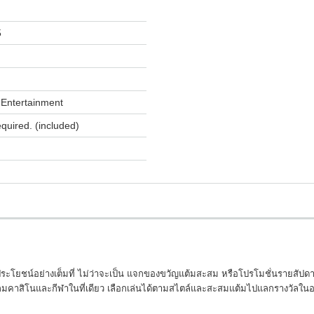
5
Entertainment
equired. (included)
โยชน์อย่างเต็มที่ ไม่ว่าจะเป็น แจกของขวัญแต้มสะสม หรือโปรโมชั่นรายสัปดาห์
กมคาสิโนและกีฬาในที่เดียว เลือกเล่นได้ตามสไตล์และสะสมแต้มไปแลกรางวัลใ