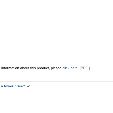
 information about this product, please
click here.
[PDF ]
t a lower price?