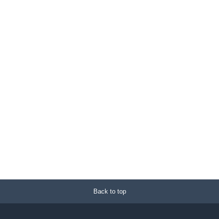
Back to top