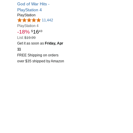
God of War Hits -
PlayStation 4
PlayStation
11,442
PlayStation 4
-18%
16
$
43
List:
$19.99
Get it as soon as
Friday, Apr
11
FREE Shipping on orders
over $35 shipped by Amazon