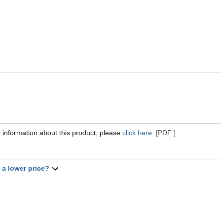
 information about this product, please
click here.
[PDF ]
t a lower price?