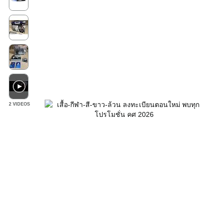
2 VIDEOS