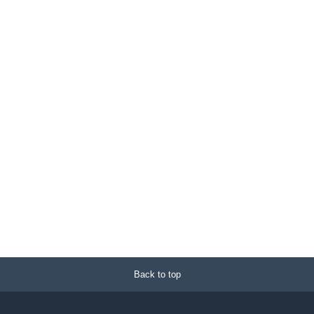
Back to top