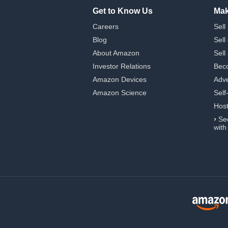
Get to Know Us
Mak
Careers
Sell
Blog
Sell
About Amazon
Sell
Investor Relations
Beco
Amazon Devices
Adve
Amazon Science
Self
Hos
›
Se
with