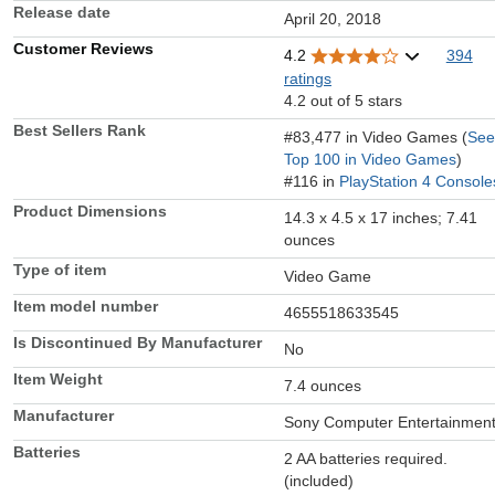
Release date
April 20, 2018
Customer Reviews
4.2
394
ratings
4.2 out of 5 stars
Best Sellers Rank
#83,477 in Video Games (
See
Top 100 in Video Games
)
#116 in
PlayStation 4 Console
Product Dimensions
14.3 x 4.5 x 17 inches; 7.41
ounces
Type of item
Video Game
Item model number
4655518633545
Is Discontinued By Manufacturer
No
Item Weight
7.4 ounces
Manufacturer
Sony Computer Entertainmen
Batteries
2 AA batteries required.
(included)