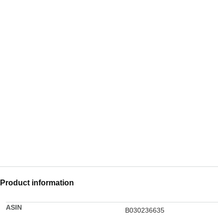
Product information
ASIN
B030236635