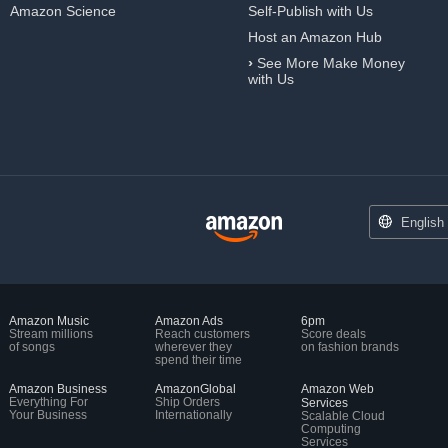
Amazon Science
Self-Publish with Us
Host an Amazon Hub
›
See More Make Money
with Us
English
Amazon Music
Amazon Ads
6pm
Stream millions
Reach customers
Score deals
of songs
wherever they
on fashion brands
spend their time
Amazon Business
AmazonGlobal
Amazon Web
Everything For
Ship Orders
Services
Your Business
Internationally
Scalable Cloud
Computing
Services