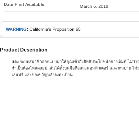
Date First Available
March 6, 2018
WARNING
:
California’s Proposition 65
Product Description
เเดง ระบบสมาชิกออกแบบมาให้คุณเข้าถึงสิทธิประโยชน์อย่างเต็มที่ ไม่ว่
จำเป็นต้องโหลดแอป เล่นได้ทั้งบนมือถือและคอมพิวเตอร์ สะดวกสบาย ไม่ว
เล่นฟรี และของขวัญหลังลงทะเบียน