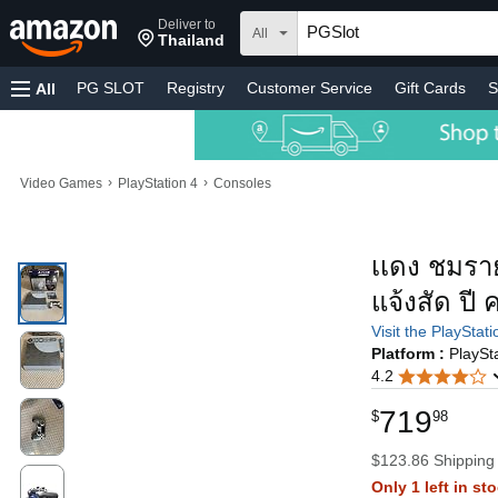
Deliver to
All
Thailand
PG SLOT
Registry
Customer Service
Gift Cards
S
All
›
›
Video Games
PlayStation 4
Consoles
เเดง ชมรา
แจ้งสัด ปี
Visit the PlayStat
Platform :
PlaySt
4.2
719
$
98
$123.86 Shipping
Only 1 left in st