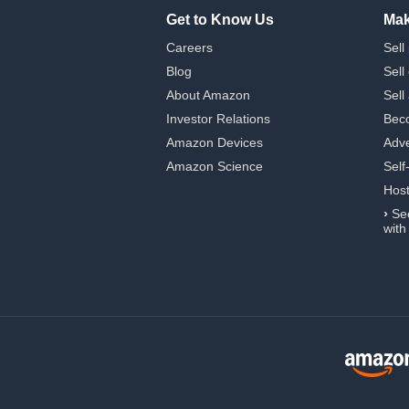
Get to Know Us
Mak
Careers
Sell
Blog
Sell
About Amazon
Sell
Investor Relations
Beco
Amazon Devices
Adve
Amazon Science
Self
Hos
›
Se
with