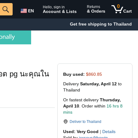
0
Returns
Hello, sign in
EN
& Orders
Cart
Account & Lists
Get free shipping to Thailand
ล็อต pg นะคุณใน
Buy used:
$860.85
Delivery
Saturday, April 12
to
Thailand
Or fastest delivery
Thursday,
April 10
. Order within
16 hrs 8
mins
Deliver to
Thailand
Used: Very Good
|
Details
Sold by
jerseys4thewin