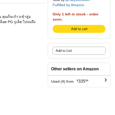
Fulfilled by Amazon
Only 1 left in stock - order
 คุณก็จะก้าวเข้าสู่อ
soon.
อต PG รูเล็ต ไปจนถึง
Add to cart
Add to List
Other sellers on Amazon
$
335
99
Used (4) from