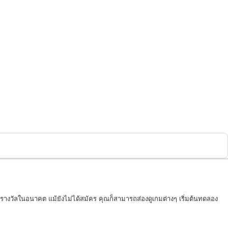
างวัลในอนาคต แม้ยังไม่ได้สมัคร คุณก็สามารถส่องดูเกมต่างๆ เริ่มต้นทดลอง