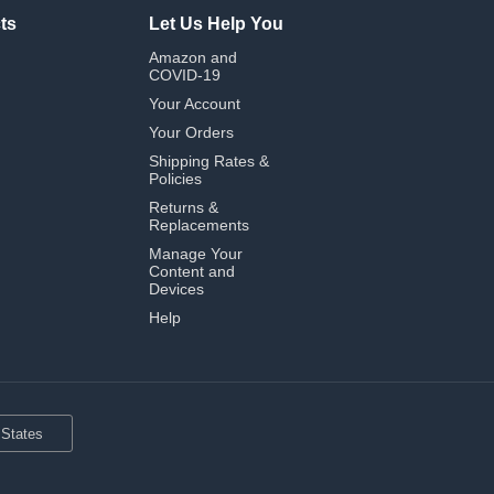
ts
Let Us Help You
Amazon and
COVID-19
Your Account
Your Orders
Shipping Rates &
Policies
Returns &
Replacements
Manage Your
Content and
Devices
Help
 States