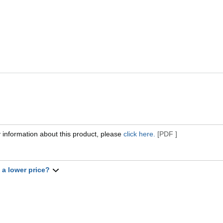
 information about this product, please
click here.
[PDF ]
t a lower price?