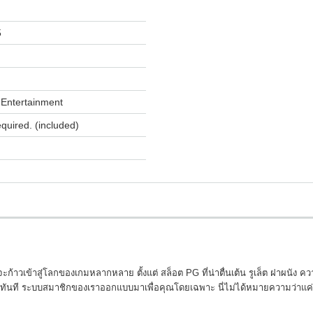
5
Entertainment
equired. (included)
จะก้าวเข้าสู่โลกของเกมหลากหลาย ตั้งแต่ สล็อต PG ที่น่าตื่นเต้น รูเล็ต ฝาผนัง ค
ทันที ระบบสมาชิกของเราออกแบบมาเพื่อคุณโดยเฉพาะ นี่ไม่ได้หมายความว่าแค่นั้