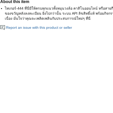
About this item
ไทเกอร์-444 ที่นี่มีให้ครบทุกแนวทั้งหมุนวงล้อ คาสิโนออนไลน์ หรือสาย
ของขวัญหลังลงทะเบียน ยิ่งไปกว่านั้น ระบบ API ลิขสิทธิ์แท้ พร้อมกิจกร
เนื่อง มั่นใจว่าคุณจะเพลิดเพลินกับประสบการณ์ใหม่ๆ ที่นี่
Report an issue with this product or seller