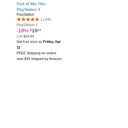
God of War Hits -
PlayStation 4
PlayStation
11,442
PlayStation 4
-18%
16
$
43
List:
$19.99
Get it as soon as
Friday, Apr
11
FREE Shipping on orders
over $35 shipped by Amazon