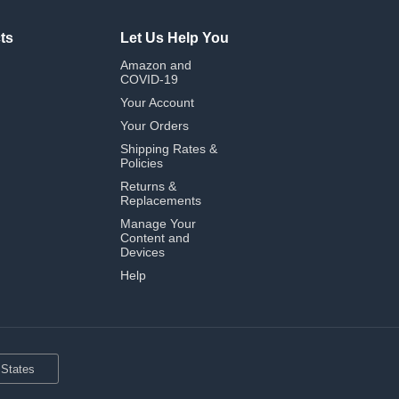
ts
Let Us Help You
Amazon and
COVID-19
Your Account
Your Orders
Shipping Rates &
Policies
Returns &
Replacements
Manage Your
Content and
Devices
Help
 States