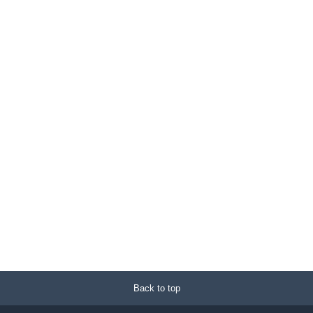
Back to top