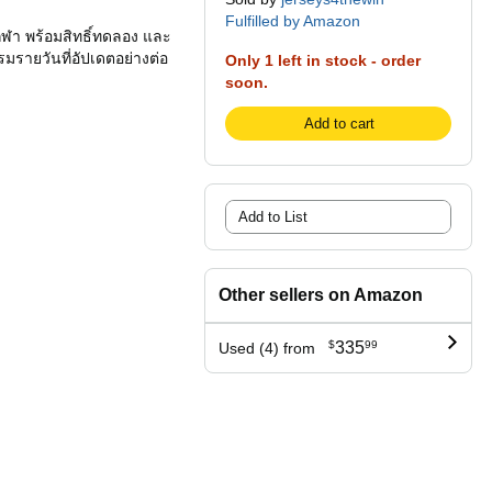
Fulfilled by Amazon
กีฬา พร้อมสิทธิ์ทดลอง และ
รมรายวันที่อัปเดตอย่างต่อ
Only 1 left in stock - order
soon.
Add to cart
Add to List
Other sellers on Amazon
$
335
99
Used (4) from