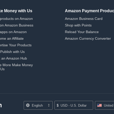
e Money with Us
Amazon Payment Produc
 products on Amazon
Amazon Business Card
 on Amazon Business
Shop with Points
 apps on Amazon
Reload Your Balance
me an Affiliate
Amazon Currency Converter
rtise Your Products
-Publish with Us
t an Amazon Hub
e More Make Money
 Us
English
$
USD - U.S. Dollar
United