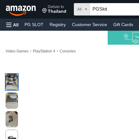
Deliver to
All
Thailand
PG SLOT
Registry
Customer Service
Gift Cards
All
›
›
Video Games
PlayStation 4
Consoles