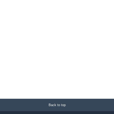
Back to top