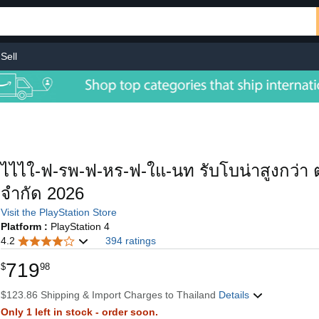
Sell
ไไไใ-ฟ-รพ-ฟ-หร-ฟ-ใแ-นท รับโบน่าสูงกว่า ตะ
จำกัด 2026
Visit the PlayStation Store
Platform :
PlayStation 4
4.2
394 ratings
719
$
98
$123.86 Shipping & Import Charges to Thailand
Details
Only 1 left in stock - order soon.