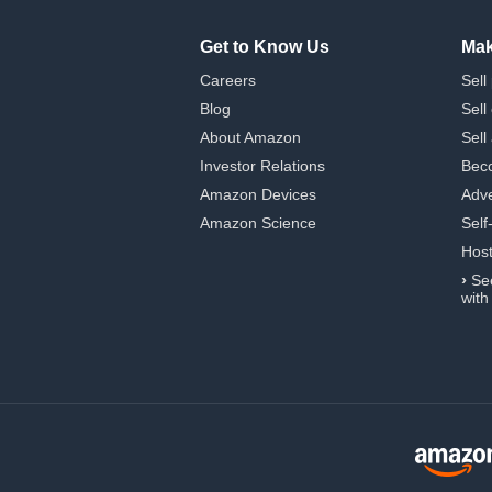
Get to Know Us
Mak
Careers
Sell
Blog
Sell
About Amazon
Sell
Investor Relations
Beco
Amazon Devices
Adve
Amazon Science
Self
Hos
›
Se
with