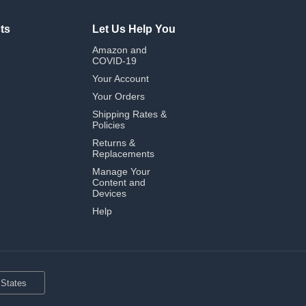
ts
Let Us Help You
Amazon and
COVID-19
Your Account
Your Orders
Shipping Rates &
Policies
Returns &
Replacements
Manage Your
Content and
Devices
Help
 States