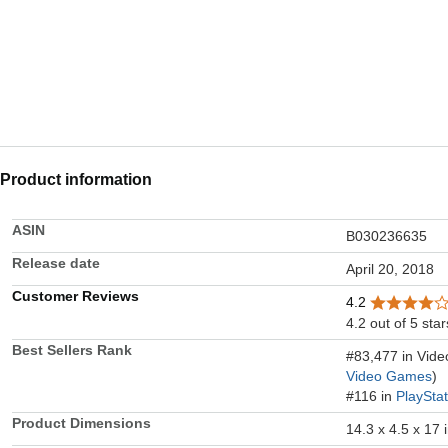
Product information
ASIN
B030236635
Release date
April 20, 2018
Customer Reviews
4.2
4.2 out of 5 star
Best Sellers Rank
#83,477 in Vid
Video Games
)
#116 in
PlaySta
Product Dimensions
14.3 x 4.5 x 17