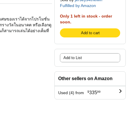
Fulfilled by Amazon
Only 1 left in stock - order
ิเศษของเราได้จากโปรโมชั่น
soon.
แลกรางวัลในอนาคต หรือเลือกดู
สามารถเล่นได้อย่างเต็มที่
Add to cart
Add to List
Other sellers on Amazon
$
335
99
Used (4) from