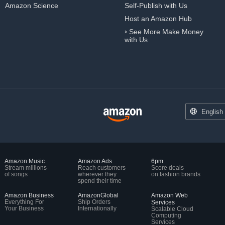
Amazon Science
Self-Publish with Us
Host an Amazon Hub
›
See More Make Money
with Us
English
Amazon Music
Amazon Ads
6pm
Stream millions
Reach customers
Score deals
of songs
wherever they
on fashion brands
spend their time
Amazon Business
AmazonGlobal
Amazon Web
Everything For
Ship Orders
Services
Your Business
Internationally
Scalable Cloud
Computing
Services