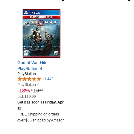
God of War Hits -
PlayStation 4
PlayStation
11,442
PlayStation 4
-18%
16
$
43
List:
$19.99
Get it as soon as
Friday, Apr
11
FREE Shipping on orders
over $35 shipped by Amazon