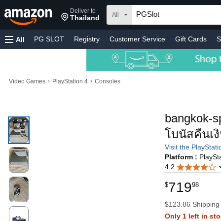
Deliver to
All
Thailand
PG SLOT
Registry
Customer Service
Gift Cards
S
All
›
›
Video Games
PlayStation 4
Consoles
bangkok-sp
โบนัสคืนเง
Visit the PlayStat
Platform :
PlaySt
4.2
719
$
98
$123.86 Shipping
Only 1 left in st