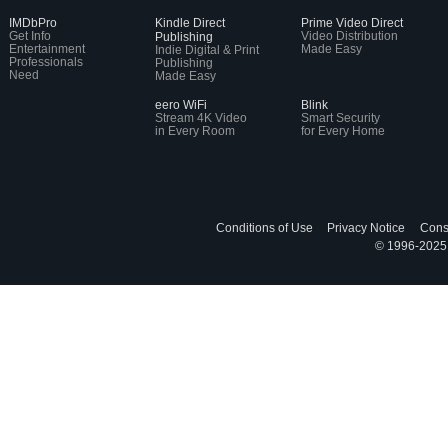
IMDbPro
Kindle Direct
Prime Video Direct
Get Info
Video Distribution
Publishing
Entertainment
Made Easy
Indie Digital & Print
Professionals
Publishing
Need
Made Easy
eero WiFi
Blink
Stream 4K Video
Smart Security
in Every Room
for Every Home
Conditions of Use
Privacy Notice
Cons
© 1996-2025, 