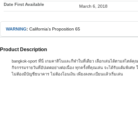
Date First Available
March 6, 2018
WARNING
:
California’s Proposition 65
Product Description
bangkok-sport ที่นี่ เกมคาสิโนและกีฬาในที่เดียว เลือกเล่นได้ตามสไตล์
กิจกรรมรายวันที่อัปเดตอย่างต่อเนื่อง ทุกครั้งที่คุณเล่น จะได้รับแต้มพิเศษ
ไม่ต้องมีบัญชีธนาคาร ไม่ต้องโอนเงิน เพียงลงทะเบียนแล้วเริ่มเล่น