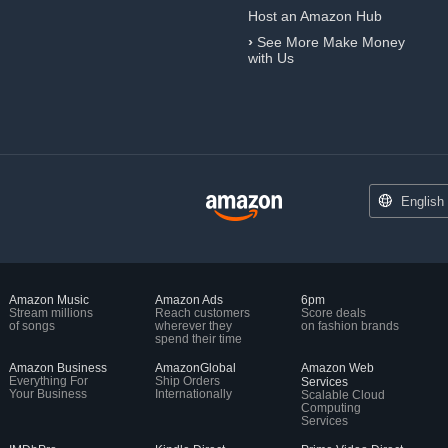
Host an Amazon Hub
›
See More Make Money
with Us
English
Amazon Music
Amazon Ads
6pm
Stream millions
Reach customers
Score deals
of songs
wherever they
on fashion brands
spend their time
Amazon Business
AmazonGlobal
Amazon Web
Everything For
Ship Orders
Services
Your Business
Internationally
Scalable Cloud
Computing
Services