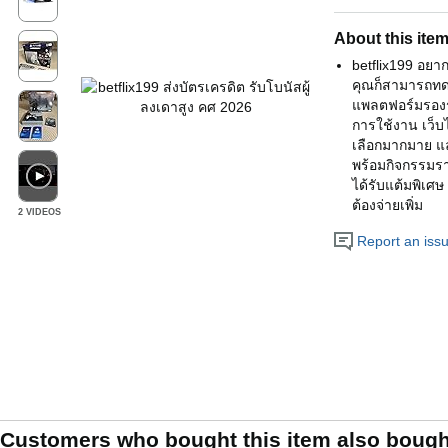
About this ite
betflix199 อยา
คุณก็สามารถทดล
แพลตฟอร์มรองร
การใช้งาน เว็บ
เลือกมากมาย และ
พร้อมกิจกรรมรายว
ได้รับแต้มพิเศษ
ต้องจ่ายเพิ่ม
2 VIDEOS
Report an issue
Customers who bought this item also bough