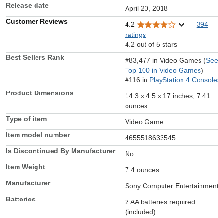
Release date
April 20, 2018
Customer Reviews
4.2
394
ratings
4.2 out of 5 stars
Best Sellers Rank
#83,477 in Video Games (
See
Top 100 in Video Games
)
#116 in
PlayStation 4 Console
Product Dimensions
14.3 x 4.5 x 17 inches; 7.41
ounces
Type of item
Video Game
Item model number
4655518633545
Is Discontinued By Manufacturer
No
Item Weight
7.4 ounces
Manufacturer
Sony Computer Entertainmen
Batteries
2 AA batteries required.
(included)