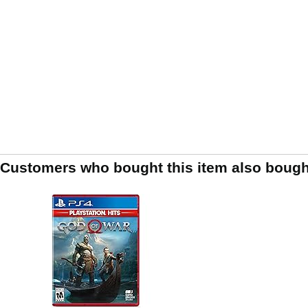
Customers who bought this item also bough