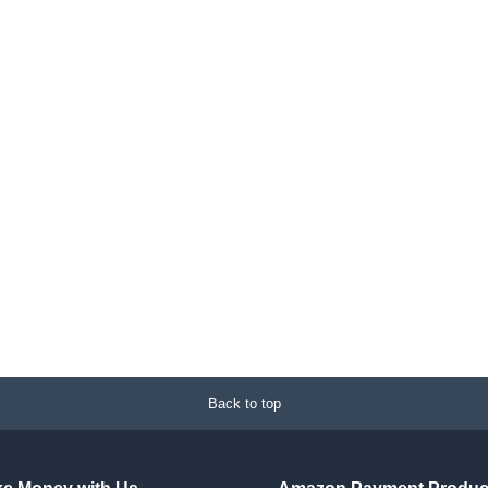
Back to top