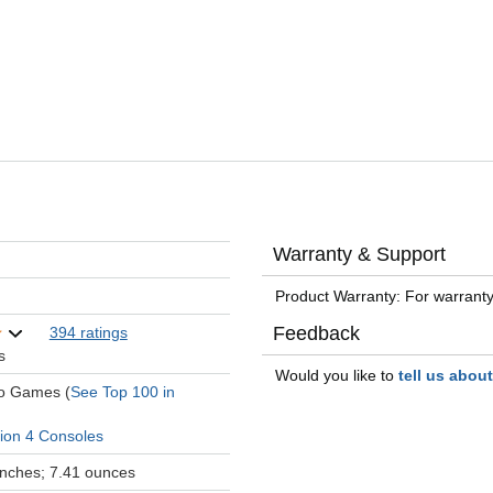
Warranty & Support
Product Warranty: For warranty
Feedback
394 ratings
s
Would you like to
tell us abou
eo Games (
See Top 100 in
tion 4 Consoles
 inches; 7.41 ounces