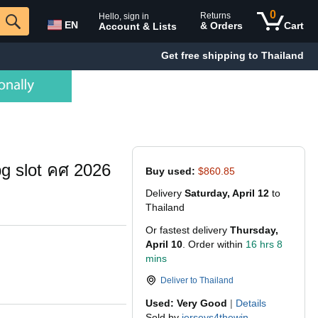
0
Returns
Hello, sign in
EN
& Orders
Cart
Account & Lists
Get free shipping to Thailand
g slot คศ 2026
Buy used:
$860.85
Delivery
Saturday, April 12
to
Thailand
Or fastest delivery
Thursday,
April 10
. Order within
16 hrs 8
mins
Deliver to
Thailand
Used: Very Good
|
Details
Sold by
jerseys4thewin