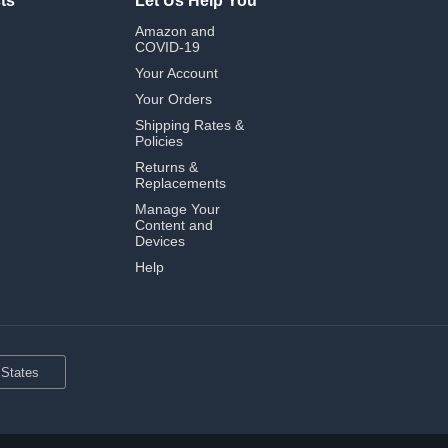
ts
Let Us Help You
Amazon and
COVID-19
Your Account
Your Orders
Shipping Rates &
Policies
Returns &
Replacements
Manage Your
Content and
Devices
Help
 States