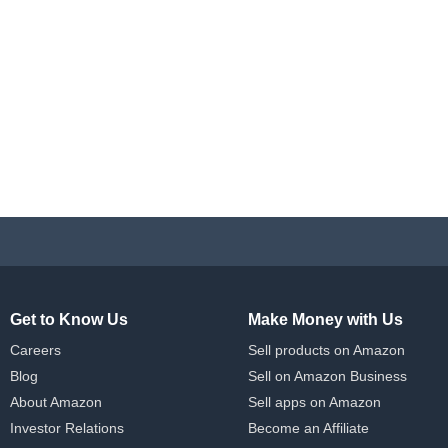
Get to Know Us
Make Money with Us
Careers
Sell products on Amazon
Blog
Sell on Amazon Business
About Amazon
Sell apps on Amazon
Investor Relations
Become an Affiliate