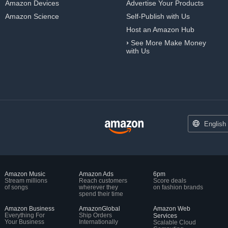
Amazon Devices
Advertise Your Products
Amazon Science
Self-Publish with Us
Host an Amazon Hub
›
See More Make Money
with Us
English
Amazon Music
Amazon Ads
6pm
Stream millions
Reach customers
Score deals
of songs
wherever they
on fashion brands
spend their time
Amazon Business
AmazonGlobal
Amazon Web
Everything For
Ship Orders
Services
Your Business
Internationally
Scalable Cloud