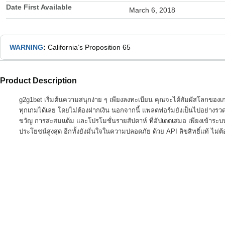
Date First Available
March 6, 2018
WARNING
:
California’s Proposition 65
Product Description
g2g1bet เริ่มต้นความสนุกง่าย ๆ เพียงลงทะเบียน คุณจะได้สัมผัสโลกของ
ทุกเกมได้เลย โดยไม่ต้องฝากเงิน นอกจากนี้ แพลตฟอร์มยังเป็นไปอย่างรว
ขวัญ การสะสมแต้ม และโปรโมชั่นรายสัปดาห์ ที่อัปเดตเสมอ เพียงเข้าระบบ
ประโยชน์สูงสุด อีกทั้งยังมั่นใจในความปลอดภัย ด้วย API ลิขสิทธิ์แท้ ไม่ต