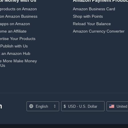
e Money with Us
Amazon Payment Produc
 products on Amazon
Amazon Business Card
 on Amazon Business
Shop with Points
 apps on Amazon
Reload Your Balance
me an Affiliate
Amazon Currency Converter
rtise Your Products
-Publish with Us
t an Amazon Hub
e More Make Money
 Us
English
$
USD - U.S. Dollar
United