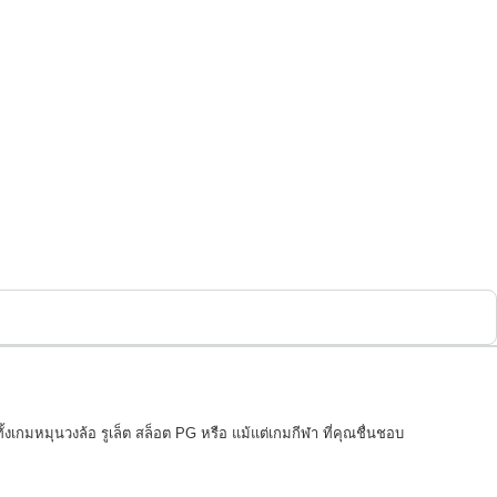
ทั้งเกมหมุนวงล้อ รูเล็ต สล็อต PG หรือ แม้แต่เกมกีฬา ที่คุณชื่นชอบ