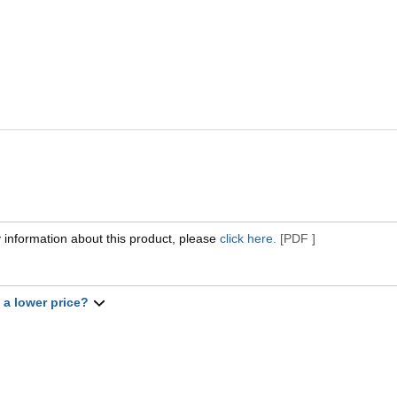
 information about this product, please
click here.
[PDF ]
t a lower price?