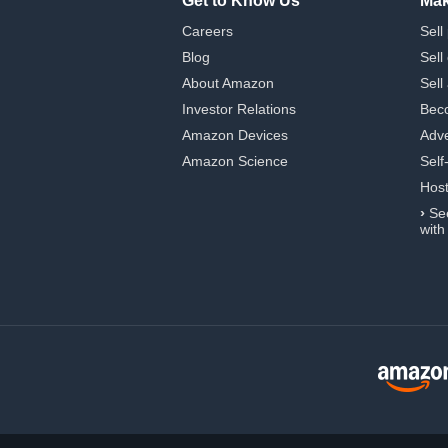
Get to Know Us
Mak
Careers
Sell
Blog
Sell
About Amazon
Sell
Investor Relations
Beco
Amazon Devices
Adve
Amazon Science
Self
Hos
›
Se
with