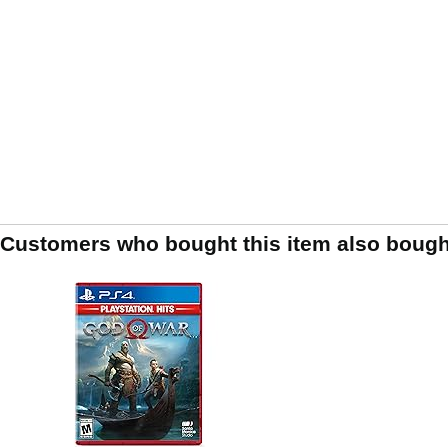
Customers who bought this item also bough