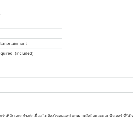
5
Entertainment
equired. (included)
ันที่อัปเดตอย่างต่อเนื่อง ไม่ต้องโหลดแอป เล่นผ่านมือถือและคอมพิวเตอร์ ที่นี่มี