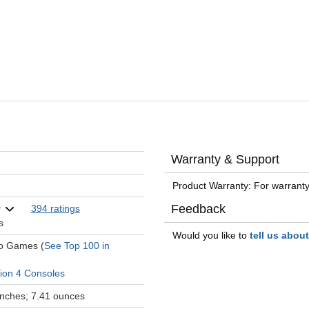
Warranty & Support
Product Warranty: For warranty
Feedback
394 ratings
s
Would you like to
tell us abou
eo Games (
See Top 100 in
tion 4 Consoles
 inches; 7.41 ounces