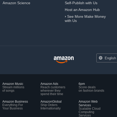
Amazon Science
Self-Publish with Us
Host an Amazon Hub
›
See More Make Money
with Us
English
Amazon Music
Amazon Ads
6pm
Stream millions
Reach customers
Score deals
of songs
wherever they
on fashion brands
spend their time
Amazon Business
AmazonGlobal
Amazon Web
Everything For
Ship Orders
Services
Your Business
Internationally
Scalable Cloud
Computing
Services