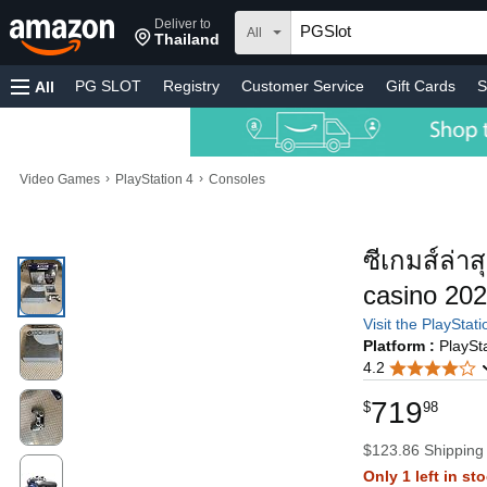
Deliver to
All
Thailand
PG SLOT
Registry
Customer Service
Gift Cards
S
All
›
›
Video Games
PlayStation 4
Consoles
ซีเกมส์ล่า
casino 202
Visit the PlayStat
Platform :
PlaySt
4.2
719
$
98
$123.86 Shipping
Only 1 left in st