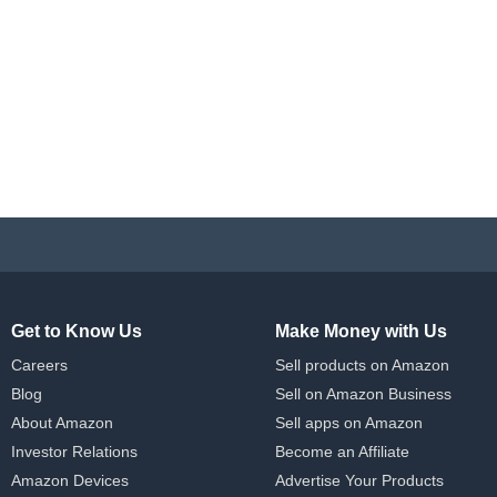
Get to Know Us
Make Money with Us
Careers
Sell products on Amazon
Blog
Sell on Amazon Business
About Amazon
Sell apps on Amazon
Investor Relations
Become an Affiliate
Amazon Devices
Advertise Your Products