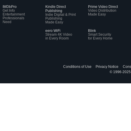
IMDbPro
Kindle Direct
Prime Video Direct
Get Info
Video Distribution
Publishing
Entertainment
Made Easy
Indie Digital & Print
Professionals
Publishing
Need
Made Easy
eero WiFi
Blink
Stream 4K Video
Smart Security
in Every Room
for Every Home
Conditions of Use
Privacy Notice
Cons
© 1996-2025, 