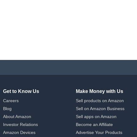
Get to Know Us
Make Money with Us
Careers
Sell products on Amazon
Blog
Sell on Amazon Business
About Amazon
Sell apps on Amazon
Investor Relations
Become an Affiliate
Amazon Devices
Advertise Your Products