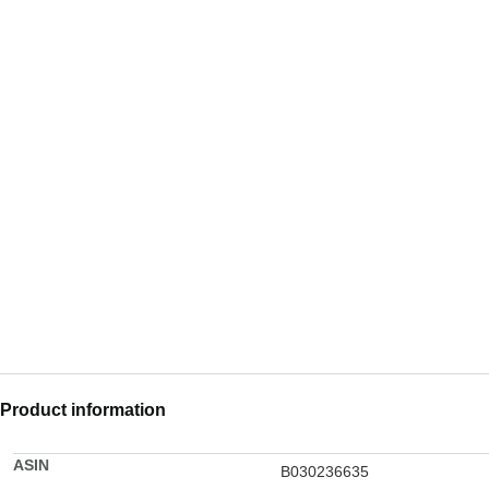
Product information
ASIN
B030236635