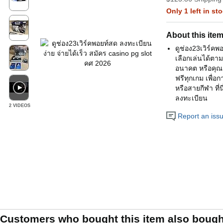
Only 1 left in st
About this ite
ดูช่อง23เวิร์ค
เลือกเล่นได้ต
อนาคต หรือคุณ
ฟรีทุกเกม เพื่อ
หรือสายกีฬา ที่
ลงทะเบียน
2 VIDEOS
Report an issue
Customers who bought this item also bough