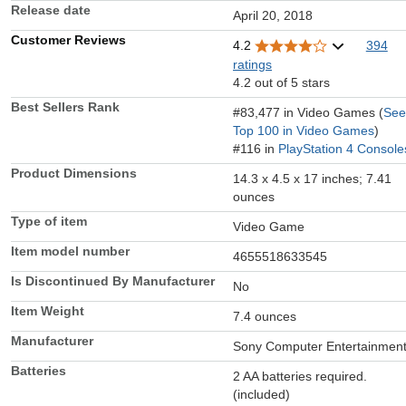
Release date
April 20, 2018
Customer Reviews
4.2
394
ratings
4.2 out of 5 stars
Best Sellers Rank
#83,477 in Video Games (
See
Top 100 in Video Games
)
#116 in
PlayStation 4 Console
Product Dimensions
14.3 x 4.5 x 17 inches; 7.41
ounces
Type of item
Video Game
Item model number
4655518633545
Is Discontinued By Manufacturer
No
Item Weight
7.4 ounces
Manufacturer
Sony Computer Entertainmen
Batteries
2 AA batteries required.
(included)