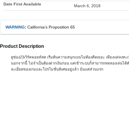
Date First Available
March 6, 2018
WARNING
:
California’s Proposition 65
Product Description
ดูช่อง23เวิร์คพอยท์สด เริ่มต้นความสนุกแบบไม่ต้องคิดเยอะ เพียงแค่ลงทะเ
นอกจากนี้ ไม่จำเป็นต้องฝากเงินก่อน แค่เข้าระบบก็สามารถทดลองเล่นได้ทั
ละเอียดของเกมและโปรโมชั่นพิเศษอยู่แล้ว นั่นแค่ส่วนแรก