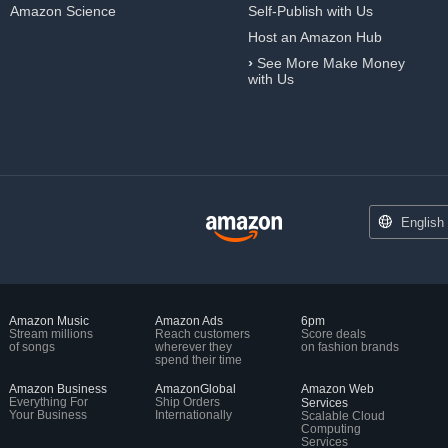
Amazon Science
Self-Publish with Us
Host an Amazon Hub
›
See More Make Money
with Us
English
Amazon Music
Amazon Ads
6pm
Stream millions
Reach customers
Score deals
of songs
wherever they
on fashion brands
spend their time
Amazon Business
AmazonGlobal
Amazon Web
Everything For
Ship Orders
Services
Your Business
Internationally
Scalable Cloud
Computing
Services