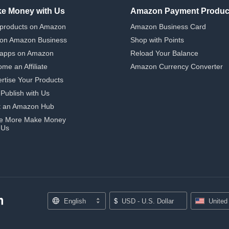
e Money with Us
Amazon Payment Produc
 products on Amazon
Amazon Business Card
 on Amazon Business
Shop with Points
 apps on Amazon
Reload Your Balance
me an Affiliate
Amazon Currency Converter
rtise Your Products
-Publish with Us
t an Amazon Hub
e More Make Money
 Us
English
$
USD - U.S. Dollar
United