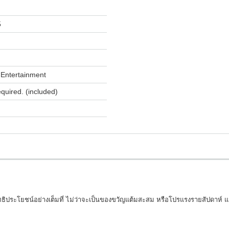
5
Entertainment
equired. (included)
ธิประโยชน์อย่างเต็มที่ ไม่ว่าจะเป็นของขวัญแต้มสะสม หรือโปรแรงรายสัปดาห์ แม