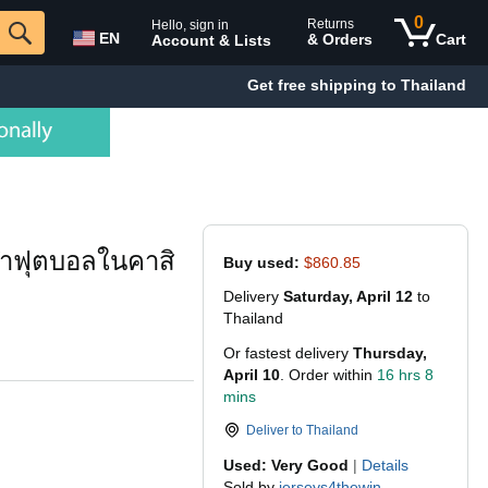
0
Returns
Hello, sign in
EN
& Orders
Cart
Account & Lists
Get free shipping to Thailand
ีฬาฟุตบอลในคาสิ
Buy used:
$860.85
Delivery
Saturday, April 12
to
Thailand
Or fastest delivery
Thursday,
April 10
. Order within
16 hrs 8
mins
Deliver to
Thailand
Used: Very Good
|
Details
Sold by
jerseys4thewin