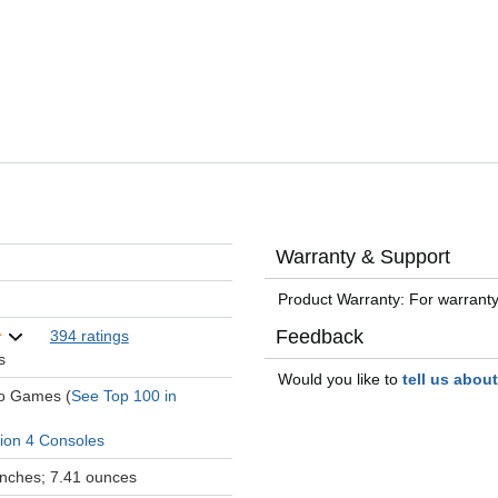
Warranty & Support
Product Warranty: For warranty
Feedback
394 ratings
s
Would you like to
tell us abou
eo Games (
See Top 100 in
tion 4 Consoles
 inches; 7.41 ounces