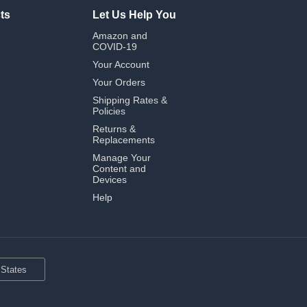
ts
Let Us Help You
Amazon and
COVID-19
Your Account
Your Orders
Shipping Rates &
Policies
Returns &
Replacements
Manage Your
Content and
Devices
Help
 States