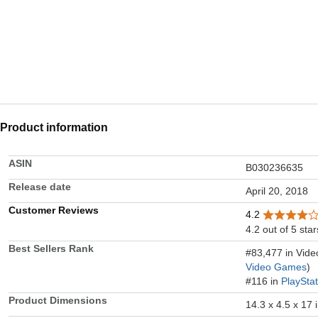
Product information
ASIN
B030236635
Release date
April 20, 2018
Customer Reviews
4.2
4.2 out of 5 star
Best Sellers Rank
#83,477 in Vid
Video Games
)
#116 in
PlaySta
Product Dimensions
14.3 x 4.5 x 17