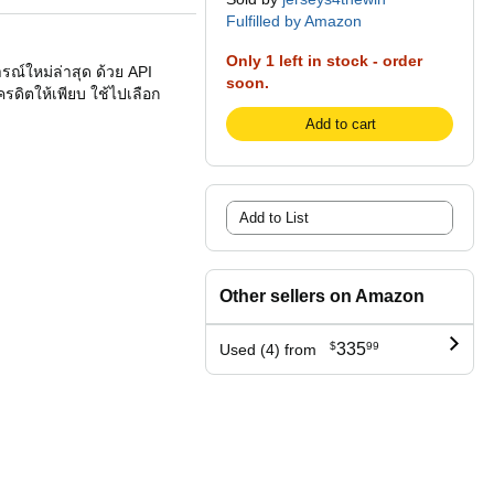
Fulfilled by Amazon
Only 1 left in stock - order
รณ์ใหม่ล่าสุด ด้วย API
soon.
ครดิตให้เพียบ ใช้ไปเลือก
Add to cart
Add to List
Other sellers on Amazon
$
335
99
Used (4) from