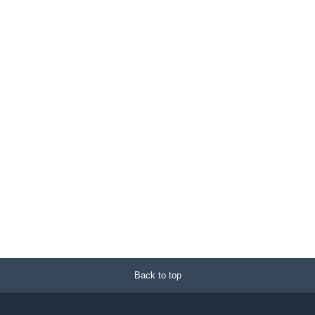
Back to top