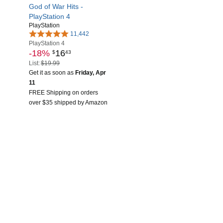
God of War Hits -
PlayStation 4
PlayStation
11,442
PlayStation 4
-18%
16
$
43
List:
$19.99
Get it as soon as
Friday, Apr
11
FREE Shipping on orders
over $35 shipped by Amazon