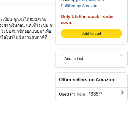
Fulfilled by Amazon
Only 1 left in stock - order
ะเบียน คุณจะได้สัมผัสเกม
soon.
องฝากเงินก่อน แค่เข้าระบบ ก็
ม ระบบสมาชิกออกแบบมาเพื่อ
Add to cart
หรือโปรโมชั่นรายสัปดาห์ที่
Add to List
Other sellers on Amazon
$
335
99
Used (4) from