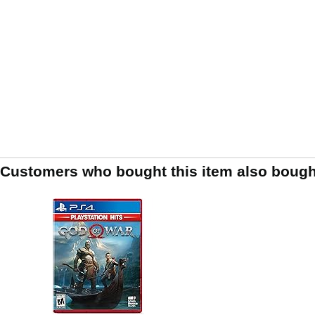
Customers who bought this item also bough