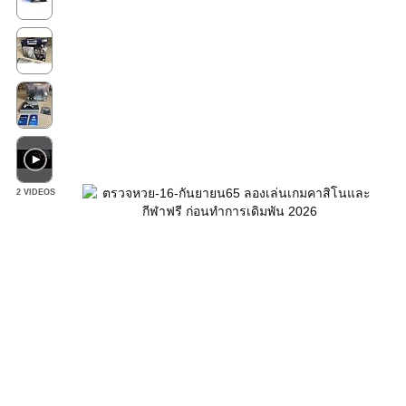
2 VIDEOS