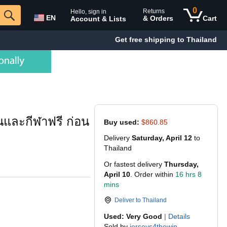
0
Returns
Hello, sign in
EN
& Orders
Cart
Account & Lists
Get free shipping to Thailand
และกีฬาฟรี ก่อน
Buy used:
$860.85
Delivery
Saturday, April 12
to
Thailand
Or fastest delivery
Thursday,
April 10
. Order within
16 hrs 8
mins
Deliver to
Thailand
Used: Very Good
|
Details
Sold by
jerseys4thewin