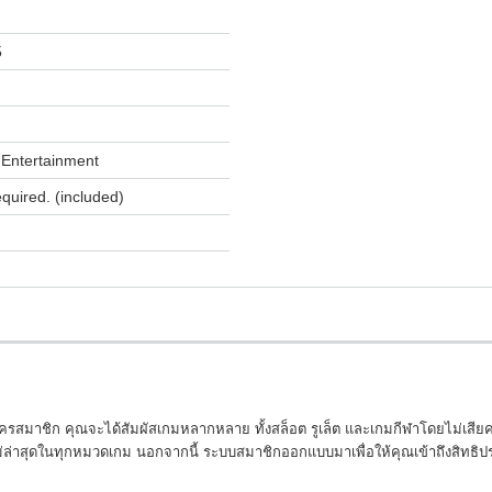
5
Entertainment
equired. (included)
รสมาชิก คุณจะได้สัมผัสเกมหลากหลาย ทั้งสล็อต รูเล็ต และเกมกีฬาโดยไม่เสียค่า
ม่ล่าสุดในทุกหมวดเกม นอกจากนี้ ระบบสมาชิกออกแบบมาเพื่อให้คุณเข้าถึงสิทธิประ