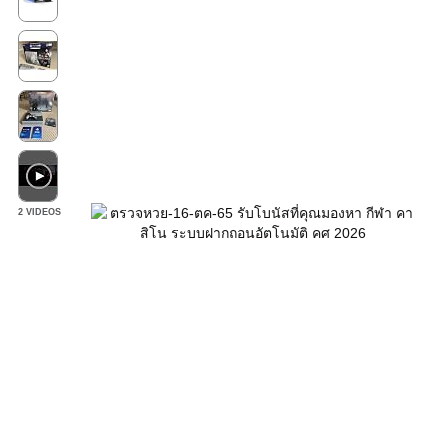
2 VIDEOS