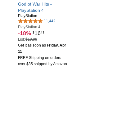
God of War Hits -
PlayStation 4
PlayStation
11,442
PlayStation 4
-18%
16
$
43
List:
$19.99
Get it as soon as
Friday, Apr
11
FREE Shipping on orders
over $35 shipped by Amazon