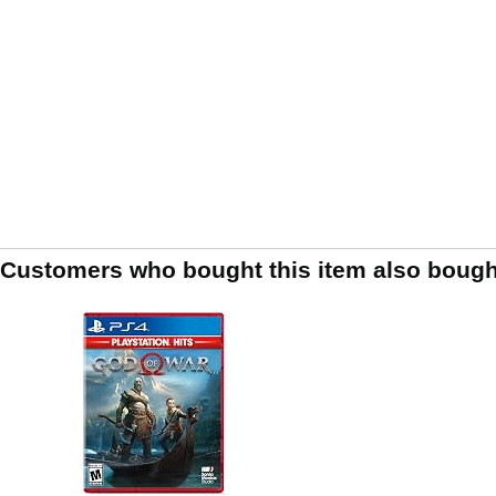
Customers who bought this item also bough