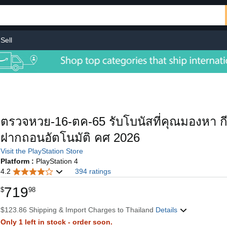
Sell
ตรวจหวย-16-ตค-65 รับโบนัสที่คุณมองหา ก
ฝากถอนอัตโนมัติ คศ 2026
Visit the PlayStation Store
Platform :
PlayStation 4
4.2
394 ratings
719
$
98
$123.86 Shipping & Import Charges to Thailand
Details
Only 1 left in stock - order soon.