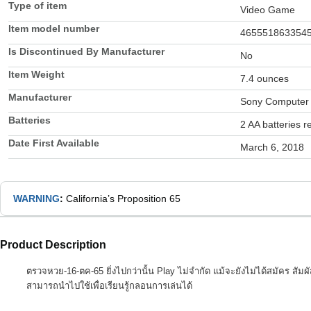
Type of item
Video Game
Item model number
465551863354
Is Discontinued By Manufacturer
No
Item Weight
7.4 ounces
Manufacturer
Sony Computer 
Batteries
2 AA batteries r
Date First Available
March 6, 2018
WARNING
:
California’s Proposition 65
Product Description
ตรวจหวย-16-ตค-65 ยิ่งไปกว่านั้น Play ไม่จำกัด แม้จะยังไม่ได้สมัคร สัมผ
สามารถนำไปใช้เพื่อเรียนรู้กลอนการเล่นได้