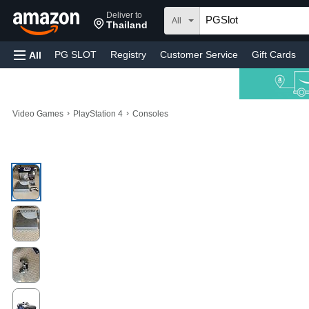
Deliver to
All
Thailand
PG SLOT
Registry
Customer Service
Gift Cards
All
›
›
Video Games
PlayStation 4
Consoles