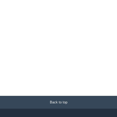
Back to top