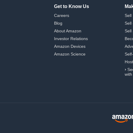
Get to Know Us
Mak
Careers
Sell
Blog
Sell
About Amazon
Sell
Investor Relations
Beco
Amazon Devices
Adve
Amazon Science
Self
Hos
›
Se
with