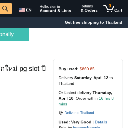
0
Returns
Hello, sign in
EN
& Orders
Cart
Account & Lists
Get free shipping to Thailand
ใหม่ pg slot ปี
Buy used:
$860.85
Delivery
Saturday, April 12
to
Thailand
Or fastest delivery
Thursday,
April 10
. Order within
16 hrs 8
mins
Deliver to
Thailand
Used: Very Good
|
Details
Sold by
jerseys4thewin