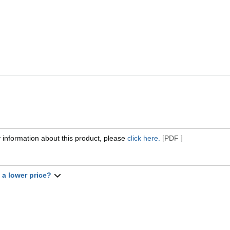
 information about this product, please
click here.
[PDF ]
t a lower price?