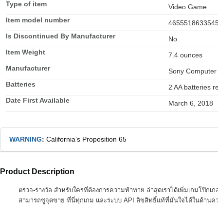
Type of item
Video Game
Item model number
465551863354
Is Discontinued By Manufacturer
No
Item Weight
7.4 ounces
Manufacturer
Sony Computer 
Batteries
2 AA batteries r
Date First Available
March 6, 2018
WARNING
:
California’s Proposition 65
Product Description
ตรวจ-รางวัล สำหรับใครที่ต้องการความท้าทาย ล่าสุดเราได้เพิ่มเกมโป๊ก
สามารถชูจุดขาย ที่นี่ทุกเกม และระบบ API ลิขสิทธิ์แท้ที่มั่นใจได้ในด้