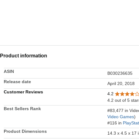
Product information
ASIN
B030236635
Release date
April 20, 2018
Customer Reviews
4.2
4.2 out of 5 star
Best Sellers Rank
#83,477 in Vid
Video Games
)
#116 in
PlaySta
Product Dimensions
14.3 x 4.5 x 17