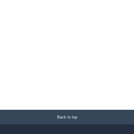
Back to top