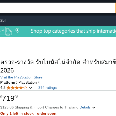
Sell
ตรวจ-รางวัล รับโบนัสไม่จำกัด สำหรับสมาชิก
2026
Visit the PlayStation Store
Platform :
PlayStation 4
4.2
394 ratings
719
$
98
$123.86 Shipping & Import Charges to Thailand
Details
Only 1 left in stock - order soon.