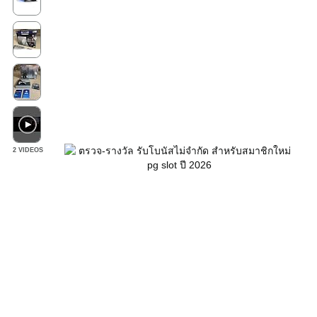
2 VIDEOS