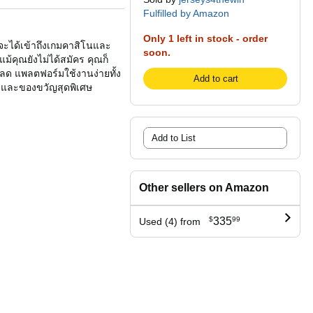
Fulfilled by Amazon
Only 1 left in stock - order
 จะได้เข้าถึงเกมคาสิโนและ
soon.
ม้คุณยังไม่ได้สมัคร คุณก็
ลด แพลตฟอร์มใช้งานง่ายทั้ง
Add to cart
ม และของขวัญสุดพิเศษ
Add to List
Other sellers on Amazon
$
335
99
Used (4) from