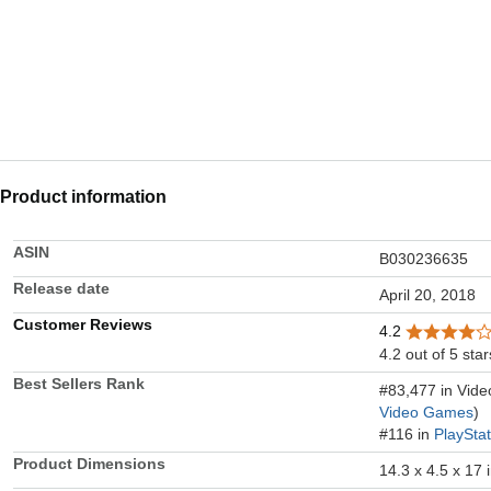
Product information
ASIN
B030236635
Release date
April 20, 2018
Customer Reviews
4.2
4.2 out of 5 star
Best Sellers Rank
#83,477 in Vid
Video Games
)
#116 in
PlaySta
Product Dimensions
14.3 x 4.5 x 17