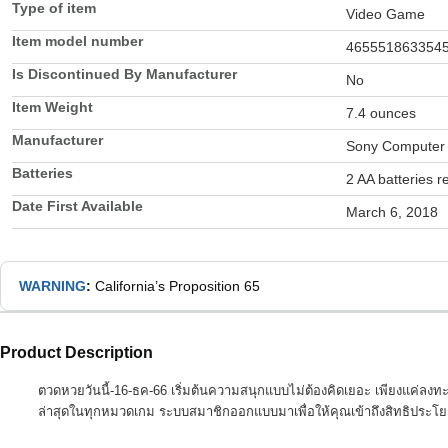
Type of item
Video Game
Item model number
465551863354
Is Discontinued By Manufacturer
No
Item Weight
7.4 ounces
Manufacturer
Sony Computer 
Batteries
2 AA batteries r
Date First Available
March 6, 2018
WARNING
:
California’s Proposition 65
Product Description
ตวดหวยวันนี้-16-ธค-66 เริ่มต้นความสนุกแบบไม่ต้องคิดเยอะ เพียงแค่ลงทะ
ล่าสุดในทุกหมวดเกม ระบบสมาชิกออกแบบมาเพื่อให้คุณเข้าถึงสิทธิประโยชน์