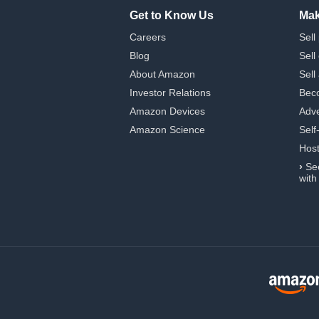
Get to Know Us
Mak
Careers
Sell
Blog
Sell
About Amazon
Sell
Investor Relations
Beco
Amazon Devices
Adve
Amazon Science
Self
Hos
›
Se
with