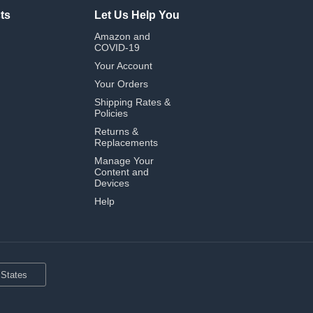
ts
Let Us Help You
Amazon and
COVID-19
Your Account
Your Orders
Shipping Rates &
Policies
Returns &
Replacements
Manage Your
Content and
Devices
Help
 States