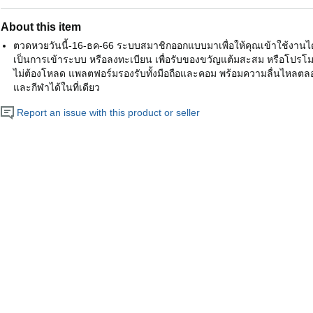
About this item
ตวดหวยวันนี้-16-ธค-66 ระบบสมาชิกออกแบบมาเพื่อให้คุณเข้าใช้งานไ
เป็นการเข้าระบบ หรือลงทะเบียน เพื่อรับของขวัญแต้มสะสม หรือโปรโม
ไม่ต้องโหลด แพลตฟอร์มรองรับทั้งมือถือและคอม พร้อมความลื่นไหลตล
และกีฬาได้ในที่เดียว
Report an issue with this product or seller