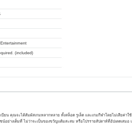
5
Entertainment
equired. (included)
เบียน คุณจะได้สัมผัสเกมหลากหลาย ทั้งสล็อต รูเล็ต และเกมกีฬาโดยไม่เสียค่าใช
อย่างเต็มที่ ไม่ว่าจะเป็นของขวัญแต้มสะสม หรือโปรรายสัปดาห์ที่อัปเดตเสมอ แม้