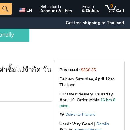
0
Returns
Hello, sign in
EN
& Orders
Cart
Account & Lists
Get free shipping to Thailand
าซื้อไม่จำกัด วัน
Buy used:
$860.85
Delivery
Saturday, April 12
to
Thailand
Or fastest delivery
Thursday,
April 10
. Order within
16 hrs 8
mins
Deliver to
Thailand
Used: Very Good
|
Details
Sold by
jerseys4thewin