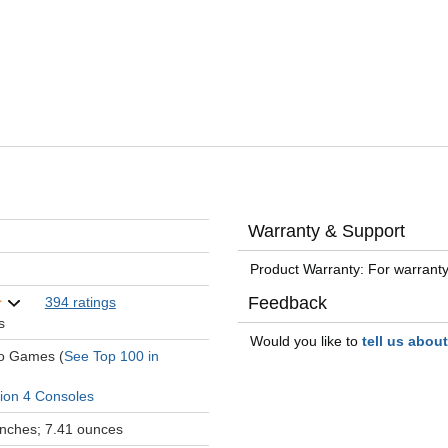
Warranty & Support
Product Warranty: For warranty
Feedback
394 ratings
s
Would you like to
tell us abou
eo Games (
See Top 100 in
tion 4 Consoles
 inches; 7.41 ounces