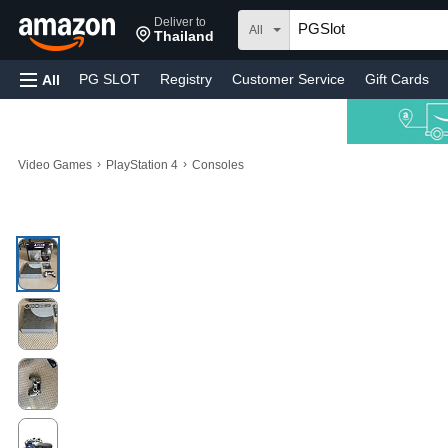
Deliver to
All
Thailand
PG SLOT
Registry
Customer Service
Gift Cards
All
›
›
Video Games
PlayStation 4
Consoles