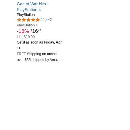
God of War Hits -
PlayStation 4
PlayStation
11,442
PlayStation 4
-18%
16
$
43
List:
$19.99
Get it as soon as
Friday, Apr
11
FREE Shipping on orders
over $35 shipped by Amazon