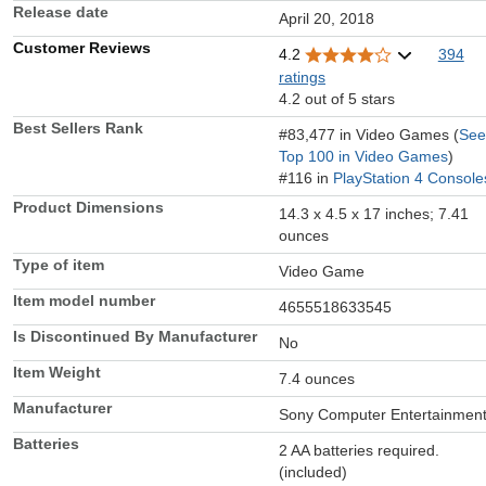
Release date
April 20, 2018
Customer Reviews
4.2
394
ratings
4.2 out of 5 stars
Best Sellers Rank
#83,477 in Video Games (
See
Top 100 in Video Games
)
#116 in
PlayStation 4 Console
Product Dimensions
14.3 x 4.5 x 17 inches; 7.41
ounces
Type of item
Video Game
Item model number
4655518633545
Is Discontinued By Manufacturer
No
Item Weight
7.4 ounces
Manufacturer
Sony Computer Entertainmen
Batteries
2 AA batteries required.
(included)