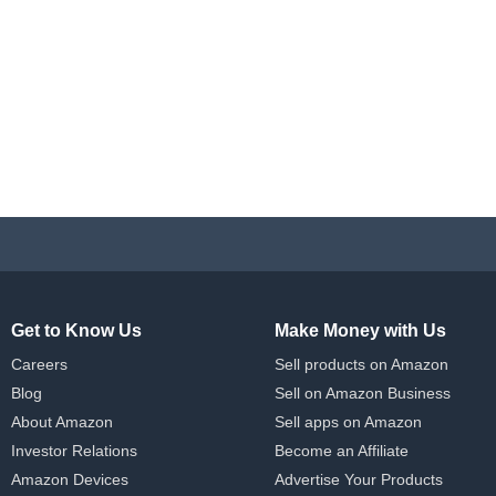
Get to Know Us
Make Money with Us
Careers
Sell products on Amazon
Blog
Sell on Amazon Business
About Amazon
Sell apps on Amazon
Investor Relations
Become an Affiliate
Amazon Devices
Advertise Your Products