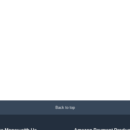
Back to top