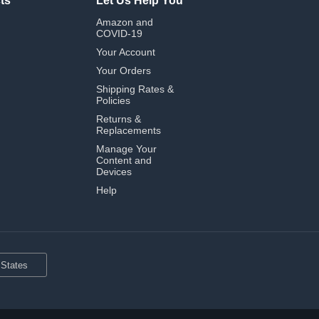
ts
Let Us Help You
Amazon and
COVID-19
Your Account
Your Orders
Shipping Rates &
Policies
Returns &
Replacements
Manage Your
Content and
Devices
Help
 States