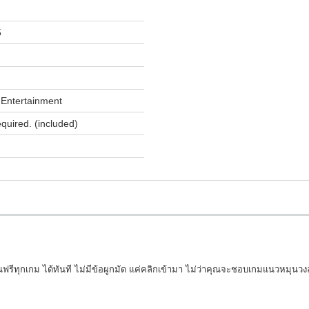
5
Entertainment
equired. (included)
ฟรีทุกเกม ได้ทันที ไม่มีข้อผูกมัด แค่คลิกเข้ามา ไม่ว่าคุณจะชอบเกมแนวหมุนวงล