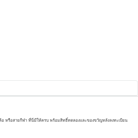
้อ หรือสายกีฬา ที่นี่มีให้ครบ พร้อมสิทธิ์ทดลองและของขวัญหลังลงทะเบียน