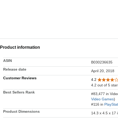
Product information
ASIN
B030236635
Release date
April 20, 2018
Customer Reviews
4.2
4.2 out of 5 star
Best Sellers Rank
#83,477 in Vid
Video Games
)
#116 in
PlaySta
Product Dimensions
14.3 x 4.5 x 17