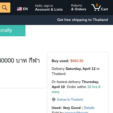
0
Returns
Hello, sign in
EN
& Orders
Cart
Account & Lists
Get free shipping to Thailand
ก 80000 บาท กีฬา
Buy used:
$860.85
Delivery
Saturday, April 12
to
Thailand
Or fastest delivery
Thursday,
April 10
. Order within
16 hrs 8
mins
Deliver to
Thailand
Used: Very Good
|
Details
Sold by
jerseys4thewin