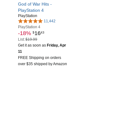
God of War Hits -
PlayStation 4
PlayStation
11,442
PlayStation 4
-18%
16
$
43
List:
$19.99
Get it as soon as
Friday, Apr
11
FREE Shipping on orders
over $35 shipped by Amazon