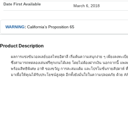
Date First Available
March 6, 2018
WARNING
:
California’s Proposition 65
Product Description
ผลการแข่งขันวอลเลย์บอลไทยอิตาลี เริ่มต้นความสนุกง่าย ๆ เพียงลงทะเ
ซึ่งสามารถทดลองเล่นฟรีทุกเกมได้เลย โดยไม่ต้องฝากเงิน นอกจากนี้ แพล
พร้อมสิทธิพิเศษ อาทิ ของขวัญ การสะสมแต้ม และโปรโมชั่นรายสัปดาห์ ที
มาเพื่อให้คุณได้รับประโยชน์สูงสุด อีกทั้งยังมั่นใจในความปลอดภัย ด้วย AP