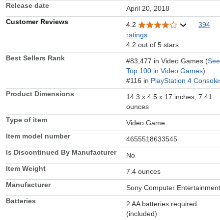
Release date
April 20, 2018
Customer Reviews
4.2
394
ratings
4.2 out of 5 stars
Best Sellers Rank
#83,477 in Video Games (
See
Top 100 in Video Games
)
#116 in
PlayStation 4 Console
Product Dimensions
14.3 x 4.5 x 17 inches; 7.41
ounces
Type of item
Video Game
Item model number
4655518633545
Is Discontinued By Manufacturer
No
Item Weight
7.4 ounces
Manufacturer
Sony Computer Entertainmen
Batteries
2 AA batteries required.
(included)