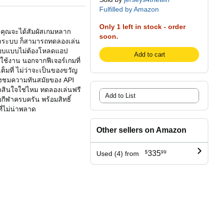
Fulfilled by Amazon
Only 1 left in stock - order
น คุณจะได้สัมผัสเกมหลาก
soon.
เข้าระบบ ก็สามารถทดลองเล่น
่นชอบแบบไม่ต้องโหลดแอป
Add to cart
้งาน นอกจากฟีเจอร์เกมที่
ต็มที่ ไม่ว่าจะเป็นของขวัญ
ลองชมความทันสมัยของ API
ตัดสินใจใช่ไหม ทดลองเล่นฟรี
Add to List
กมกีฬาครบครัน พร้อมสิทธิ์
ี่ไม่น่าพลาด
Other sellers on Amazon
$
335
99
Used (4) from