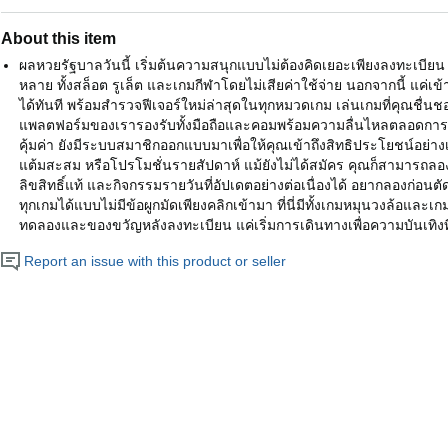
About this item
ผลหวยรัฐบาลวันนี้ เริ่มต้นความสนุกแบบไม่ต้องคิดเยอะเพียงลงทะเบีย
หลาย ทั้งสล็อต รูเล็ต และเกมกีฬาโดยไม่เสียค่าใช้จ่าย นอกจากนี้ แค่
ได้ทันที พร้อมสำรวจฟีเจอร์ใหม่ล่าสุดในทุกหมวดเกม เล่นเกมที่คุณชื
แพลตฟอร์มของเรารองรับทั้งมือถือและคอมพร้อมความลื่นไหลตลอดการใช
คุ้มค่า ยังมีระบบสมาชิกออกแบบมาเพื่อให้คุณเข้าถึงสิทธิประโยชน์อย่างเ
แต้มสะสม หรือโปรโมชั่นรายสัปดาห์ แม้ยังไม่ได้สมัคร คุณก็สามารถ
ลิขสิทธิ์แท้ และกิจกรรมรายวันที่อัปเดตอย่างต่อเนื่องได้ อยากลองก่อน
ทุกเกมได้แบบไม่มีข้อผูกมัดเพียงคลิกเข้ามา ที่นี่มีทั้งเกมหมุนวงล้อและเ
ทดลองและของขวัญหลังลงทะเบียน แค่เริ่มการเดินทางเพื่อความบันเทิงท
Report an issue with this product or seller