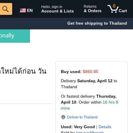
0
Returns
Hello, sign in
EN
& Orders
Cart
Account & Lists
Get free shipping to Thailand
ใหม่ได้ก่อน วัน
Buy used:
$860.85
Delivery
Saturday, April 12
to
Thailand
Or fastest delivery
Thursday,
April 10
. Order within
16 hrs 8
mins
Deliver to
Thailand
Used: Very Good
|
Details
Sold by
jerseys4thewin