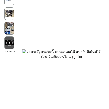
2 VIDEOS