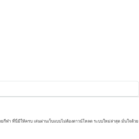
ฬา ที่นี่มีให้ครบ เล่นผ่านเว็บแบบไม่ต้องดาวน์โหลด ระบบใหม่ล่าสุด มั่นใจด้วย