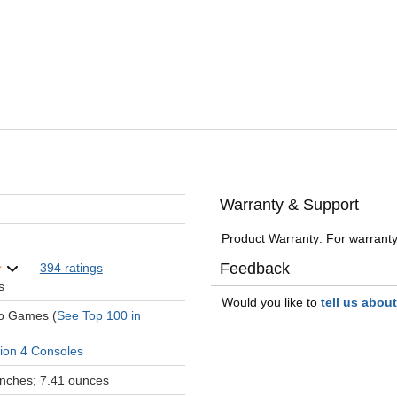
Warranty & Support
Product Warranty: For warranty
Feedback
394 ratings
s
Would you like to
tell us abou
eo Games (
See Top 100 in
tion 4 Consoles
 inches; 7.41 ounces