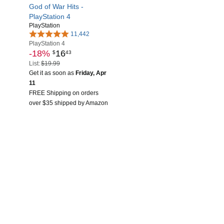
God of War Hits -
PlayStation 4
PlayStation
11,442
PlayStation 4
-18%
16
$
43
List:
$19.99
Get it as soon as
Friday, Apr
11
FREE Shipping on orders
over $35 shipped by Amazon