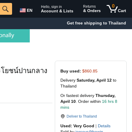
0
Returns
Hello, sign in
EN
& Orders
Cart
Account & Lists
Get free shipping to Thailand
ประโยชน์ปานกลาง
Buy used:
$860.85
Delivery
Saturday, April 12
to
Thailand
Or fastest delivery
Thursday,
April 10
. Order within
16 hrs 8
mins
Deliver to
Thailand
Used: Very Good
|
Details
Sold by
jerseys4thewin