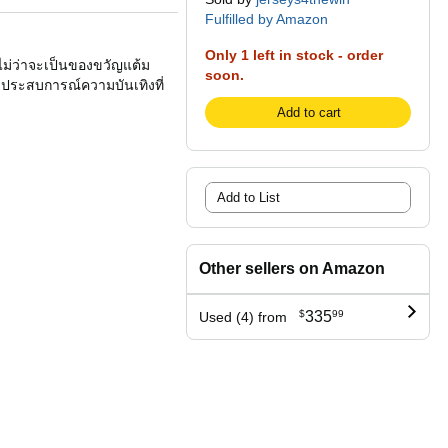
Fulfilled by Amazon
Only 1 left in stock - order
ไม่ว่าจะเป็นของขวัญแต้ม
soon.
ดประสบการณ์ความบันเทิงที่
Add to cart
Add to List
Other sellers on Amazon
$
335
99
Used (4) from