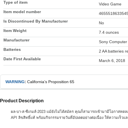
Type of item
Video Game
Item model number
465551863354
Is Discontinued By Manufacturer
No
Item Weight
7.4 ounces
Manufacturer
Sony Computer 
Batteries
2 AA batteries r
Date First Available
March 6, 2018
WARNING
:
California’s Proposition 65
Product Description
ผล-บา-ส-ซีเกมส์-2023 แม้ยังไม่ได้สมัคร คุณก็สามารถเข้ามามีโอกาสทดลอง
API ลิขสิทธิ์แท้ พร้อมกิจกรรมรายวันที่อัปเดตอย่างต่อเนื่อง ให้ความเร็ว