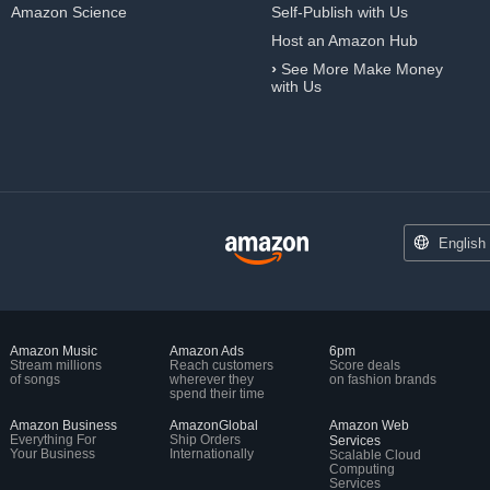
Amazon Science
Self-Publish with Us
Host an Amazon Hub
›
See More Make Money
with Us
English
Amazon Music
Amazon Ads
6pm
Stream millions
Reach customers
Score deals
of songs
wherever they
on fashion brands
spend their time
Amazon Business
AmazonGlobal
Amazon Web
Everything For
Ship Orders
Services
Your Business
Internationally
Scalable Cloud
Computing
Services