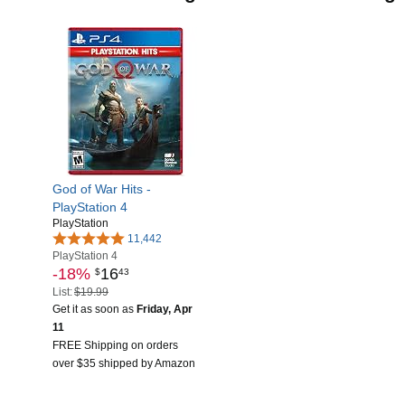
God of War Hits -
PlayStation 4
PlayStation
11,442
PlayStation 4
-18%
16
$
43
List:
$19.99
Get it as soon as
Friday, Apr
11
FREE Shipping on orders
over $35 shipped by Amazon