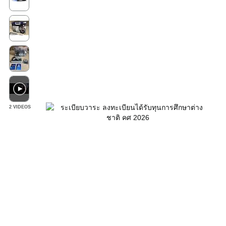
2 VIDEOS