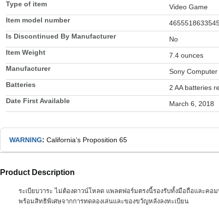
Type of item
Video Game
Item model number
465551863354
Is Discontinued By Manufacturer
No
Item Weight
7.4 ounces
Manufacturer
Sony Computer 
Batteries
2 AA batteries r
Date First Available
March 6, 2018
WARNING
:
California’s Proposition 65
Product Description
ระเบียบวาระ ไม่ต้องดาวน์โหลด แพลตฟอร์มตรงนี้รองรับทั้งมือถือและคอมพ
พร้อมสิทธิพิเศษจากการทดลองเล่นและของขวัญหลังลงทะเบียน