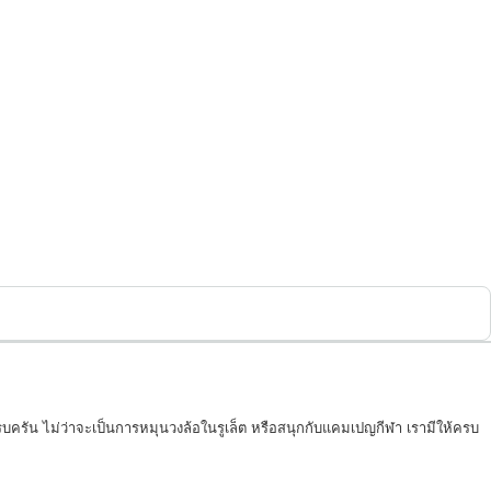
รบครัน ไม่ว่าจะเป็นการหมุนวงล้อในรูเล็ต หรือสนุกกับแคมเปญกีฬา เรามีให้ครบ