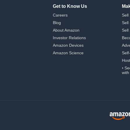
Get to Know Us
Mak
Careers
Sell
Blog
Sell
About Amazon
Sell
Investor Relations
Beco
Amazon Devices
Adve
Amazon Science
Self
Hos
›
Se
with