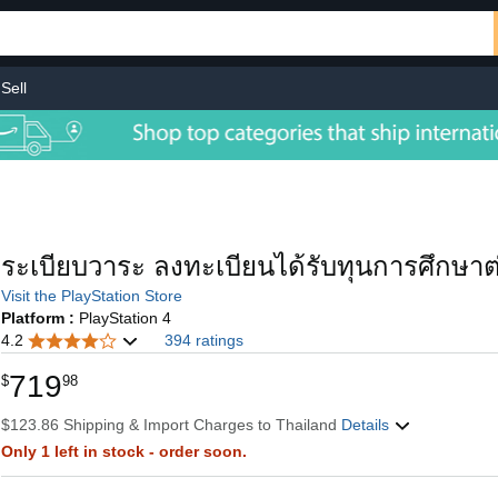
Sell
ระเบียบวาระ ลงทะเบียนได้รับทุนการศึกษาต
Visit the PlayStation Store
Platform :
PlayStation 4
4.2
394 ratings
719
$
98
$123.86 Shipping & Import Charges to Thailand
Details
Only 1 left in stock - order soon.