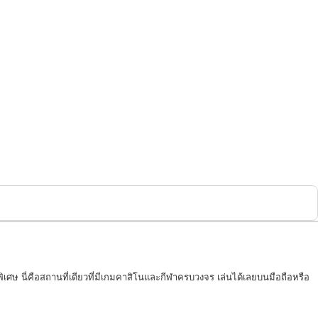
ิเศษ นี่คือสถานที่เดียวที่มีเกมคาสิโนและกีฬาครบวงจร เล่นได้เลยบนมือถือหรือ