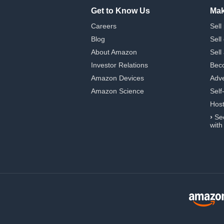
Get to Know Us
Mak
Careers
Sell
Blog
Sell
About Amazon
Sell
Investor Relations
Beco
Amazon Devices
Adve
Amazon Science
Self
Hos
›
Se
with