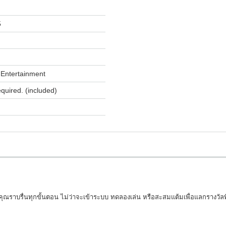
5
Entertainment
equired. (included)
คุณราบรื่นทุกขั้นตอน ไม่ว่าจะเข้าระบบ ทดลองเล่น หรือสะสมแต้มเพื่อแลกรางวัลพ