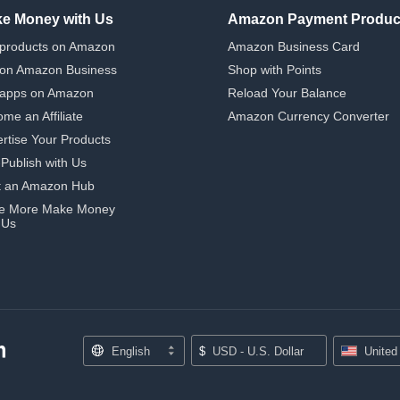
e Money with Us
Amazon Payment Produc
 products on Amazon
Amazon Business Card
 on Amazon Business
Shop with Points
 apps on Amazon
Reload Your Balance
me an Affiliate
Amazon Currency Converter
rtise Your Products
-Publish with Us
t an Amazon Hub
e More Make Money
 Us
English
$
USD - U.S. Dollar
United