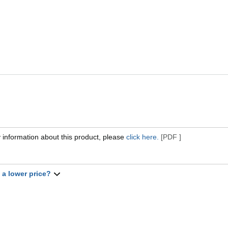
 information about this product, please
click here.
[PDF ]
t a lower price?