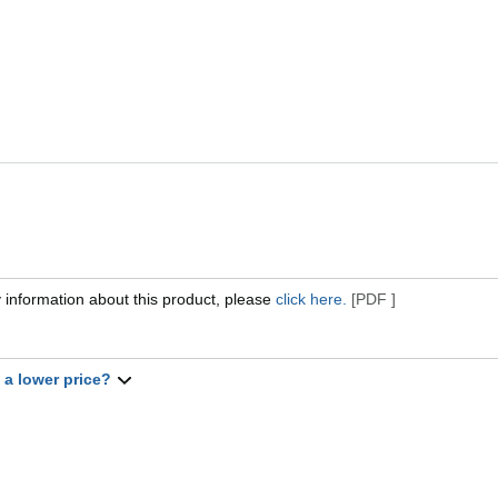
 information about this product, please
click here.
[PDF ]
t a lower price?