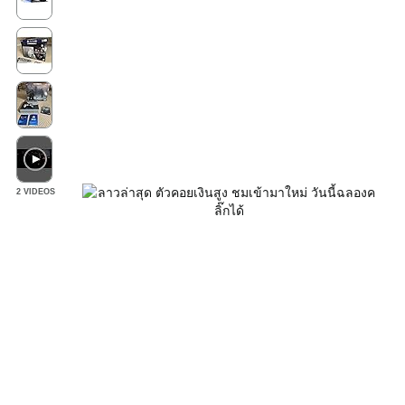
2 VIDEOS