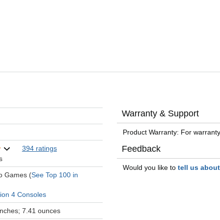
Warranty & Support
Product Warranty: For warranty
Feedback
394 ratings
s
Would you like to
tell us abou
eo Games (
See Top 100 in
tion 4 Consoles
 inches; 7.41 ounces