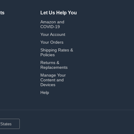
ts
Let Us Help You
Amazon and
COVID-19
Your Account
Your Orders
Shipping Rates &
Policies
Returns &
Replacements
Manage Your
Content and
Devices
Help
 States