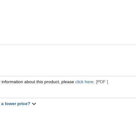
 information about this product, please
click here.
[PDF ]
t a lower price?