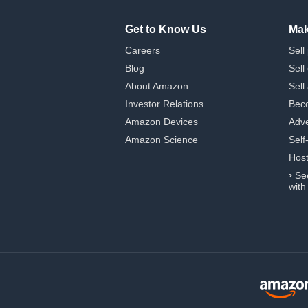
Get to Know Us
Mak
Careers
Sell
Blog
Sell
About Amazon
Sell
Investor Relations
Beco
Amazon Devices
Adve
Amazon Science
Self
Hos
›
Se
with