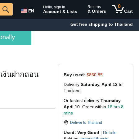
0
Returns
Hello, sign in
EN
& Orders
Cart
Account & Lists
Get free shipping to Thailand
เงินฝากถอน
Buy used:
$860.85
Delivery
Saturday, April 12
to
Thailand
Or fastest delivery
Thursday,
April 10
. Order within
16 hrs 8
mins
Deliver to
Thailand
Used: Very Good
|
Details
Sold by
jerseys4thewin