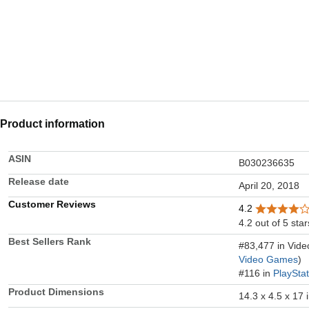
Product information
ASIN
B030236635
Release date
April 20, 2018
Customer Reviews
4.2
4.2 out of 5 star
Best Sellers Rank
#83,477 in Vid
Video Games
)
#116 in
PlaySta
Product Dimensions
14.3 x 4.5 x 17