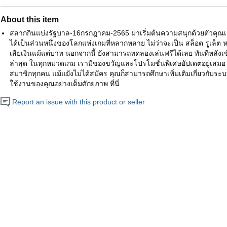
About this item
สลากกินแบ่งรัฐบาล-16กรกฎาคม-2565 มาเริ่มต้นความสนุกด้วยตัวคุณเ
ได้เป็นส่วนหนึ่งของโลกแห่งเกมที่หลากหลาย ไม่ว่าจะเป็น สล็อต รูเล็ต ห
เสียเงินแม้แต่บาท นอกจากนี้ ยังสามารถทดลองเล่นฟรีได้เลย ทันทีหลังเ
ล่าสุด ในทุกหมวดเกม เรามีของขวัญและโปรโมชั่นพิเศษอัปเดตอยู่เสมอ เ
สมาชิกทุกคน แม้แยังไม่ได้สมัคร คุณก็สามารถศึกษาเพิ่มเติมเกี่ยวกับร
ใช้งานของคุณอย่างเต็มศักยภาพ ที่นี่
Report an issue with this product or seller