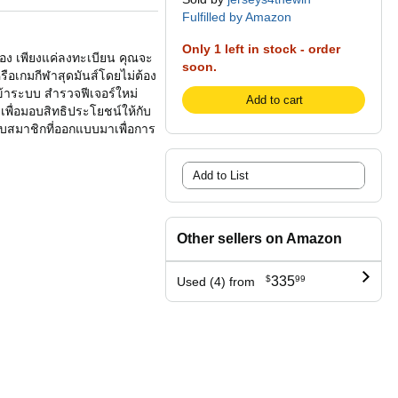
Fulfilled by Amazon
Only 1 left in stock - order
อง เพียงแค่ลงทะเบียน คุณจะ
soon.
รือเกมกีฬาสุดมันส์โดยไม่ต้อง
ข้าระบบ สำรวจฟีเจอร์ใหม่
Add to cart
พื่อมอบสิทธิประโยชน์ให้กับ
ะบบสมาชิกที่ออกแบบมาเพื่อการ
Add to List
Other sellers on Amazon
$
335
99
Used (4) from