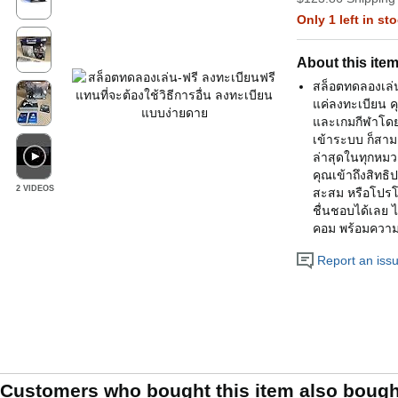
Only 1 left in st
About this ite
สล็อตทดลองเล่น
แค่ลงทะเบียน ค
และเกมกีฬาโดยไม
เข้าระบบ ก็สาม
ล่าสุดในทุกหม
คุณเข้าถึงสิทธิ
2 VIDEOS
สะสม หรือโปรโม
ชื่นชอบได้เลย 
คอม พร้อมความ
Report an issue
Customers who bought this item also bough