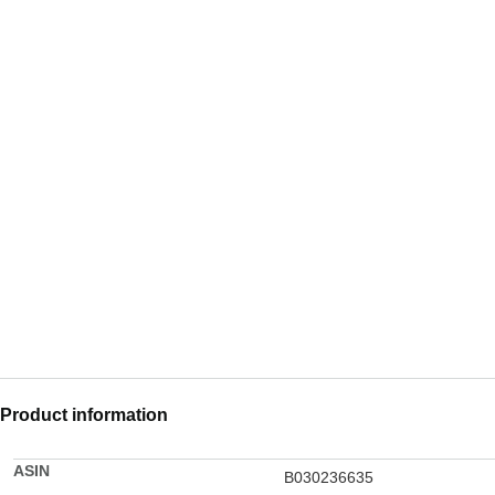
Product information
ASIN
B030236635