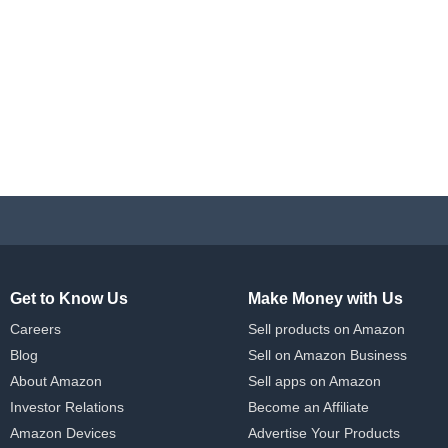
Get to Know Us
Make Money with Us
Careers
Sell products on Amazon
Blog
Sell on Amazon Business
About Amazon
Sell apps on Amazon
Investor Relations
Become an Affiliate
Amazon Devices
Advertise Your Products