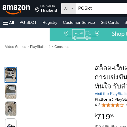
Deliver to
All
Thailand
PG SLOT
Registry
Customer Service
Gift Cards
S
All
›
›
Video Games
PlayStation 4
Consoles
สล็อต-เว็บต
การแข่งขั
ทันใจ รับส
Visit the PlayStat
Platform :
PlaySt
4.2
719
$
98
$123.86 Shipping