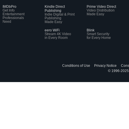
IMDbPro
Kindle Direct
Prime Video Direct
Get Info
Video Distribution
Publishing
Entertainment
Made Easy
Indie Digital & Print
Professionals
Publishing
Need
Made Easy
eero WiFi
Blink
Stream 4K Video
Smart Security
in Every Room
for Every Home
Conditions of Use
Privacy Notice
Cons
© 1996-2025, 