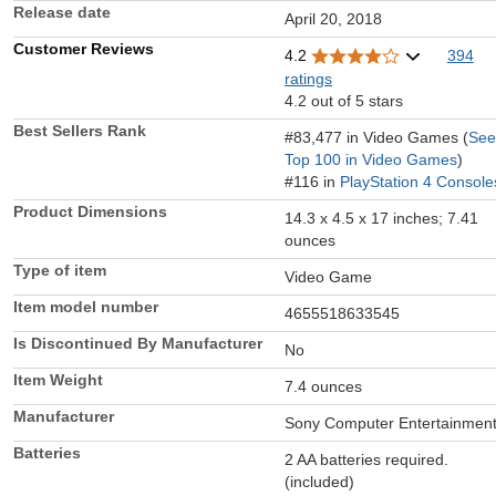
Release date
April 20, 2018
Customer Reviews
4.2
394
ratings
4.2 out of 5 stars
Best Sellers Rank
#83,477 in Video Games (
See
Top 100 in Video Games
)
#116 in
PlayStation 4 Console
Product Dimensions
14.3 x 4.5 x 17 inches; 7.41
ounces
Type of item
Video Game
Item model number
4655518633545
Is Discontinued By Manufacturer
No
Item Weight
7.4 ounces
Manufacturer
Sony Computer Entertainmen
Batteries
2 AA batteries required.
(included)