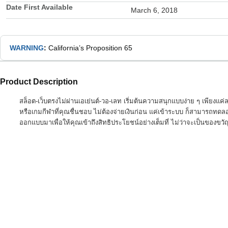
Date First Available
March 6, 2018
WARNING
:
California’s Proposition 65
Product Description
สล็อต-เว็บตรงไม่ผ่านเอเย่นต์-วอ-เลท เริ่มต้นความสนุกแบบง่าย ๆ เพียง
หรือเกมกีฬาที่คุณชื่นชอบ ไม่ต้องจ่ายเงินก่อน แค่เข้าระบบ ก็สามารถทด
ออกแบบมาเพื่อให้คุณเข้าถึงสิทธิประโยชน์อย่างเต็มที่ ไม่ว่าจะเป็นของขว