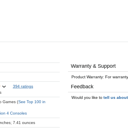
Warranty & Support
Product Warranty: For warranty
Feedback
394 ratings
s
Would you like to
tell us abou
eo Games (
See Top 100 in
tion 4 Consoles
 inches; 7.41 ounces