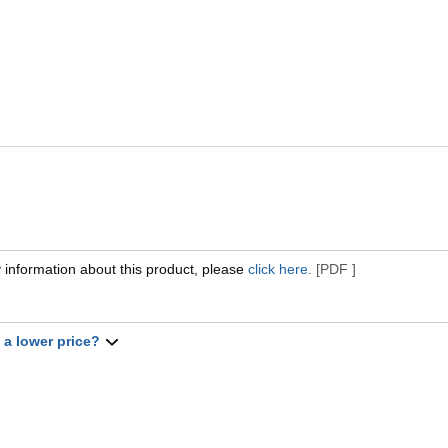
 information about this product, please
click here.
[PDF ]
t a lower price?