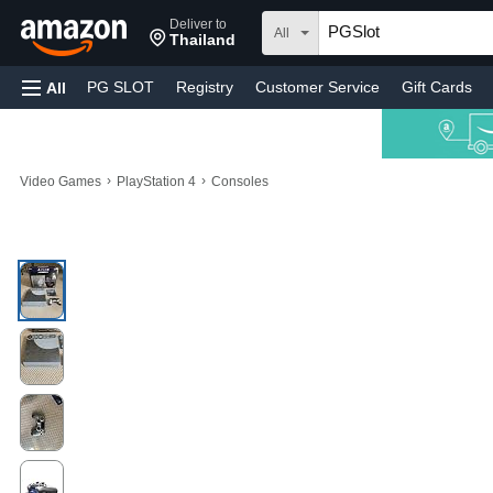
Deliver to
All
Thailand
PG SLOT
Registry
Customer Service
Gift Cards
All
›
›
Video Games
PlayStation 4
Consoles