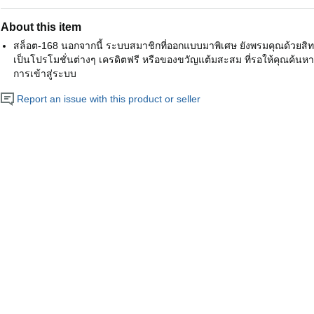
About this item
สล็อต-168 นอกจากนี้ ระบบสมาชิกที่ออกแบบมาพิเศษ ยังพรมคุณด้วยสิทธ
เป็นโปรโมชั่นต่างๆ เครดิตฟรี หรือของขวัญแต้มสะสม ที่รอให้คุณค้นหา 
การเข้าสู่ระบบ
Report an issue with this product or seller