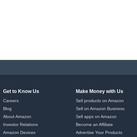
Get to Know Us
Make Money with Us
Careers
Sell products on Amazon
Blog
Sell on Amazon Business
About Amazon
Sell apps on Amazon
Investor Relations
Become an Affiliate
Amazon Devices
Advertise Your Products