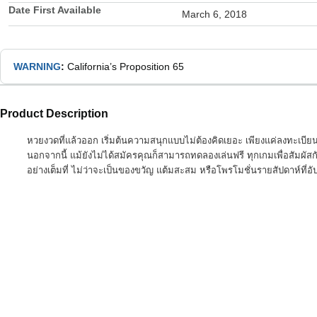
Date First Available
March 6, 2018
WARNING
:
California’s Proposition 65
Product Description
หวยงวดที่แล้วออก เริ่มต้นความสนุกแบบไม่ต้องคิดเยอะ เพียงแค่ลงทะเบีย
นอกจากนี้ แม้ยังไม่ได้สมัครคุณก็สามารถทดลองเล่นฟรี ทุกเกมเพื่อสัมผั
อย่างเต็มที่ ไม่ว่าจะเป็นของขวัญ แต้มสะสม หรือโพรโมชั่นรายสัปดาห์ที่อ