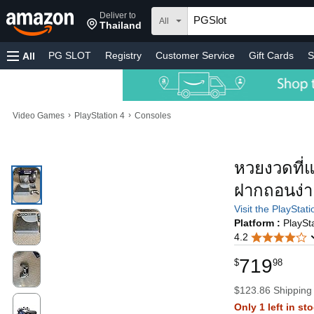
Deliver to
All
Thailand
PG SLOT
Registry
Customer Service
Gift Cards
S
All
›
›
Video Games
PlayStation 4
Consoles
หวยงวดที่
ฝากถอนง่
Visit the PlayStat
Platform :
PlaySt
4.2
719
$
98
$123.86 Shipping
Only 1 left in st