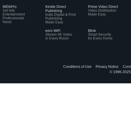
IMDbPro
Kindle Direct
Prime Video Direct
Get Info
Video Distribution
Publishing
Entertainment
Made Easy
Indie Digital & Print
Professionals
Publishing
Need
Made Easy
eero WiFi
Blink
Stream 4K Video
Smart Security
in Every Room
for Every Home
Conditions of Use
Privacy Notice
Cons
© 1996-2025, 