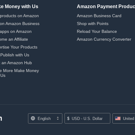
e Money with Us
Amazon Payment Produc
 products on Amazon
Amazon Business Card
 on Amazon Business
Shop with Points
 apps on Amazon
Reload Your Balance
me an Affiliate
Amazon Currency Converter
rtise Your Products
-Publish with Us
t an Amazon Hub
e More Make Money
 Us
English
$
USD - U.S. Dollar
United