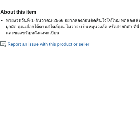
About this item
หวยงวดวันที่-1-ธันวาคม-2566 อยากลองก่อนตัดสินใจใช่ไหม ทดลองเล่นฟร
ผูกมัด คุณเลือกได้ตามสไตล์คุณ ไม่ว่าจะเป็นหมุนวงล้อ หรือสายกีฬา ที่นี
และของขวัญหลังลงทะเบียน
Report an issue with this product or seller