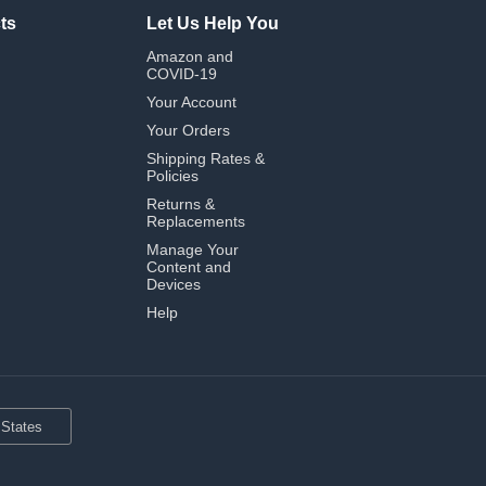
ts
Let Us Help You
Amazon and
COVID-19
Your Account
Your Orders
Shipping Rates &
Policies
Returns &
Replacements
Manage Your
Content and
Devices
Help
 States