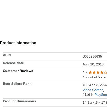
Product information
ASIN
B030236635
Release date
April 20, 2018
Customer Reviews
4.2
4.2 out of 5 star
Best Sellers Rank
#83,477 in Vid
Video Games
)
#116 in
PlaySta
Product Dimensions
14.3 x 4.5 x 17