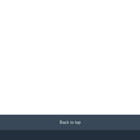
Back to top