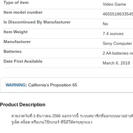
Type of item
Video Game
Item model number
465551863354
Is Discontinued By Manufacturer
No
Item Weight
7.4 ounces
Manufacturer
Sony Computer 
Batteries
2 AA batteries r
Date First Available
March 6, 2018
WARNING
:
California’s Proposition 65
Product Description
หวยงวดวันที่-1-ธันวาคม-2566 นอกจากนี้ ระบบสมาชิกที่ออกแบบมาอย่างพิถีพ
รูเล็ต สล็อต หรือเกมโป๊กเกอร์ ที่นี่มีให้ครบทุกแนว