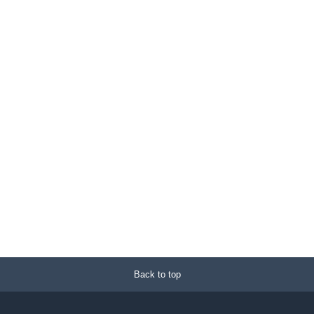
Back to top