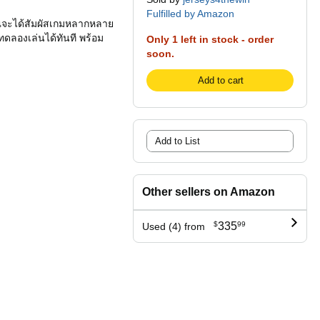
Fulfilled by Amazon
ุณจะได้สัมผัสเกมหลากหลาย
ทดลองเล่นได้ทันที พร้อม
Only 1 left in stock - order
soon.
Add to cart
Add to List
Other sellers on Amazon
$
335
99
Used (4) from