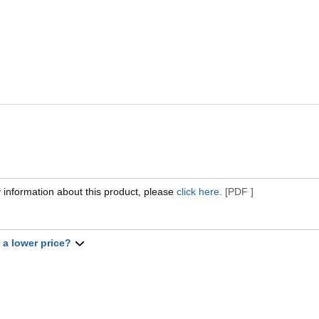
 information about this product, please
click here.
[PDF ]
t a lower price?