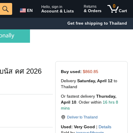
0
Returns
Hello, sign in
EN
& Orders
Cart
Account & Lists
Get free shipping to Thailand
โบนัส คศ 2026
Buy used:
$860.85
Delivery
Saturday, April 12
to
Thailand
Or fastest delivery
Thursday,
April 10
. Order within
16 hrs 8
mins
Deliver to
Thailand
Used: Very Good
|
Details
Sold by
jerseys4thewin