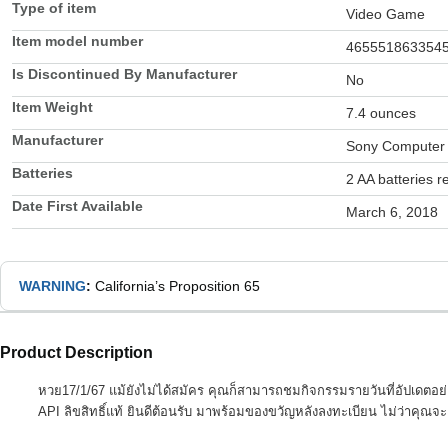
Type of item
Video Game
Item model number
465551863354
Is Discontinued By Manufacturer
No
Item Weight
7.4 ounces
Manufacturer
Sony Computer 
Batteries
2 AA batteries r
Date First Available
March 6, 2018
WARNING
:
California’s Proposition 65
Product Description
หวย17/1/67 แม้ยังไม่ได้สมัคร คุณก็สามารถชมกิจกรรมรายวันที่อัปเดตอย่
API ลิขสิทธิ์แท้ ยินดีต้อนรับ มาพร้อมของขวัญหลังลงทะเบียน ไม่ว่าคุณจะ