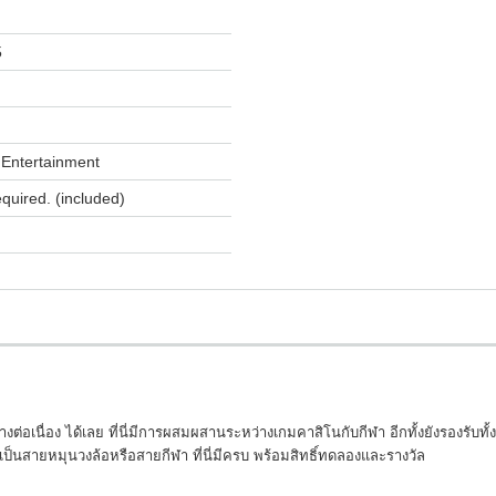
5
Entertainment
equired. (included)
างต่อเนื่อง ได้เลย ที่นี่มีการผสมผสานระหว่างเกมคาสิโนกับกีฬา อีกทั้งยังรองร
เป็นสายหมุนวงล้อหรือสายกีฬา ที่นี่มีครบ พร้อมสิทธิ์ทดลองและรางวัล