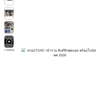
2 VIDEOS