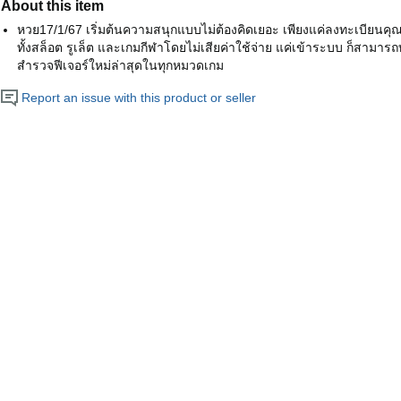
About this item
หวย17/1/67 เริ่มต้นความสนุกแบบไม่ต้องคิดเยอะ เพียงแค่ลงทะเบียนค
ทั้งสล็อต รูเล็ต และเกมกีฬาโดยไม่เสียค่าใช้จ่าย แค่เข้าระบบ ก็สามารถ
สำรวจฟีเจอร์ใหม่ล่าสุดในทุกหมวดเกม
Report an issue with this product or seller