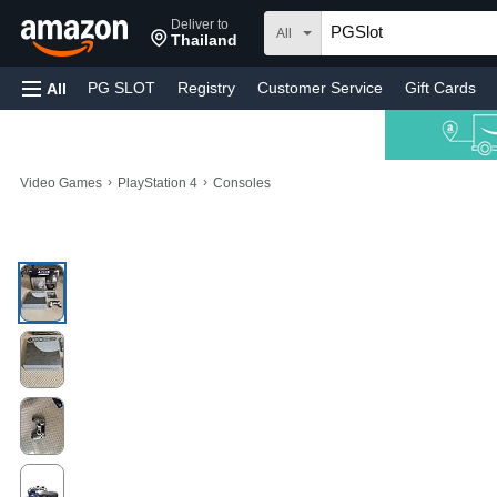
Deliver to
All
Thailand
PG SLOT
Registry
Customer Service
Gift Cards
All
›
›
Video Games
PlayStation 4
Consoles